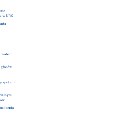
nie
.o. w KRS
enta
a wobec
 głosów
i spółki z
rialnym
ków
omadzenia