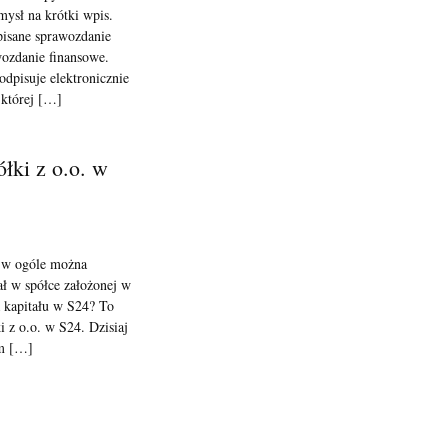
ysł na krótki wpis.
pisane sprawozdanie
ozdanie finansowe.
dpisuje elektronicznie
 której […]
łki z o.o. w
y w ogóle można
ł w spółce założonej w
 kapitału w S24? To
 z o.o. w S24. Dzisiaj
em […]