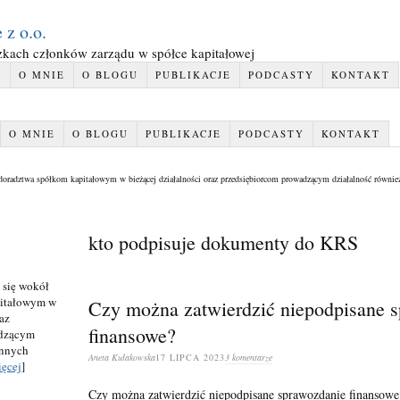
 z o.o.
kach członków zarządu w spółce kapitałowej
A
O MNIE
O BLOGU
PUBLIKACJE
PODCASTY
KONTAKT
O MNIE
O BLOGU
PUBLIKACJE
PODCASTY
KONTAKT
 doradztwa spółkom kapitałowym w bieżącej działalności oraz przedsiębiorcom prowadzącym działalność równi
kto podpisuje dokumenty do KRS
 się wokół
pitałowym w
Czy można zatwierdzić niepodpisane 
az
finansowe?
adzącym
innych
Aneta Kułakowska
17 LIPCA 2023
3 komentarze
ęcej
]
Czy można zatwierdzić niepodpisane sprawozdanie finansowe