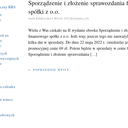
Sporządzenie i złożenie sprawozdania 
niczny KRS
spółki z o.o.
w
Aneta Kułakowska
14 MAJA 2022
Komentarze (0)
.
Wielu z Was czekało na II wydanie ebooka Sporządzenie i zł
ień na
finansowego spółki z o.o. Jeśli więc jeszcze tego nie zauważyl
ie
kilku dni w sprzedaży. Do dnia 22 maja 2022 r. (niedziela) j
.
promocyjnej cenie 69 zł. Potem będzie w sprzedaży w cenie 
ących
Sporządzenie i złożenie sprawozdania […]
zwyczajnych
w
← POPRZEDNIE WPISY
o członka
at wstecz
osobowych