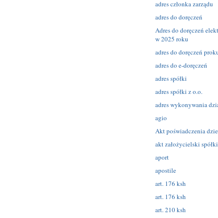
adres członka zarządu
adres do doręczeń
Adres do doręczeń elek
w 2025 roku
adres do doręczeń prok
adres do e-doręczeń
adres spółki
adres spółki z o.o.
adres wykonywania dzia
agio
Akt poświadczenia dzie
akt założycielski spółki
aport
apostile
art. 176 ksh
art. 176 ksh
art. 210 ksh