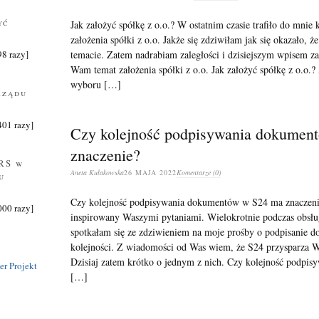
yć
Jak założyć spółkę z o.o.? W ostatnim czasie trafiło do mnie 
założenia spółki z o.o. Jakże się zdziwiłam jak się okazało,
temacie. Zatem nadrabiam zaległości i dzisiejszym wpisem z
8 razy]
Wam temat założenia spółki z o.o. Jak założyć spółkę z o.o.?
wyboru […]
rządu
401 razy]
Czy kolejność podpisywania dokumen
znaczenie?
RS w
Aneta Kułakowska
26 MAJA 2022
Komentarze (0)
u
Czy kolejność podpisywania dokumentów w S24 ma znaczeni
000 razy]
inspirowany Waszymi pytaniami. Wielokrotnie podczas obsłu
spotkałam się ze zdziwieniem na moje prośby o podpisanie
kolejności. Z wiadomości od Was wiem, że S24 przysparza 
Dzisiaj zatem krótko o jednym z nich. Czy kolejność podpi
er Projekt
[…]