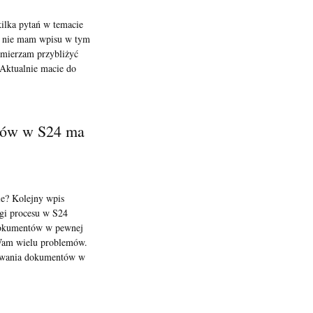
kilka pytań w temacie
 że nie mam wpisu w tym
amierzam przybliżyć
 Aktualnie macie do
tów w S24 ma
e? Kolejny wpis
gi procesu w S24
 dokumentów w pewnej
Wam wielu problemów.
sywania dokumentów w