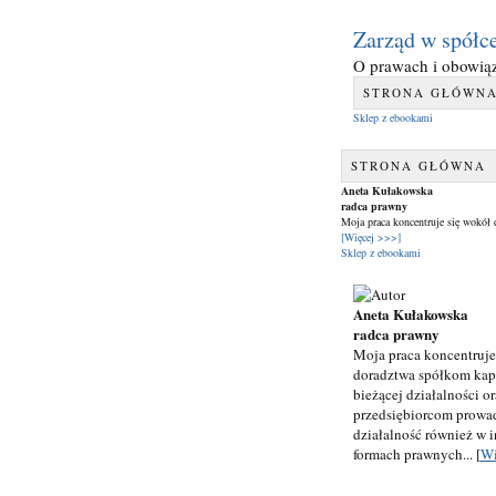
Zarząd w spółce
O prawach i obowiąz
STRONA GŁÓWN
Sklep z ebookami
STRONA GŁÓWNA
Aneta Kułakowska
radca prawny
Moja praca koncentruje się wokół
[Więcej >>>]
Sklep z ebookami
Aneta Kułakowska
radca prawny
Moja praca koncentruje
doradztwa spółkom ka
bieżącej działalności or
przedsiębiorcom prow
działalność również w 
formach prawnych... [
Wi