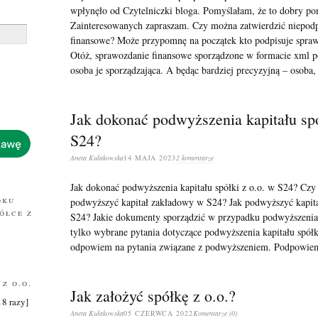
wpłynęło od Czytelniczki bloga. Pomyślałam, że to dobry pom
Zainteresowanych zapraszam. Czy można zatwierdzić niepod
finansowe? Może przypomnę na początek kto podpisuje spraw
Otóż, sprawozdanie finansowe sporządzone w formacie xml po
osoba je sporządzająca. A będąc bardziej precyzyjną – osoba,
Jak dokonać podwyższenia kapitału spó
S24?
Aneta Kułakowska
14 MAJA 2023
2 komentarze
Jak dokonać podwyższenia kapitału spółki z o.o. w S24? Cz
oku
podwyższyć kapitał zakładowy w S24? Jak podwyższyć kapita
ółce z
S24? Jakie dokumenty sporządzić w przypadku podwyższenia
tylko wybrane pytania dotyczące podwyższenia kapitału spółki
odpowiem na pytania związane z podwyższeniem. Podpowi
z o.o.
Jak założyć spółkę z o.o.?
8 razy]
Aneta Kułakowska
05 CZERWCA 2022
Komentarze (0)