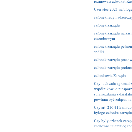
rozmowa z adwokat Kas
Czerwiec 2021 na blog
członek rady nadzorcze
członek zarządu
członek zarządu na zasi
chorobowym
członek zarządu pełno
spółki
członek zarządu praco
członek zarządu proku
członkowie Zarządu
Czy uchwała zgromadz
wspólników o niesporz
sprawozdania z działaln
powinna być załączona
Czy art. 210 §1 k.s.h d
byłego członka zarządu
Czy były członek zarzą
zachować tajemnicę spó