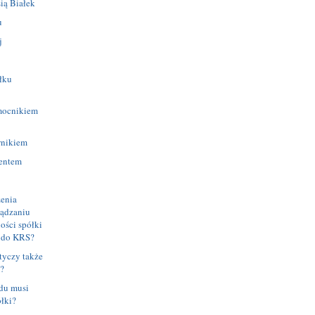
ią Białek
u
j
łku
mocnikiem
wnikiem
rentem
enia
ądzaniu
ości spółki
 do KRS?
otyczy także
?
du musi
łki?