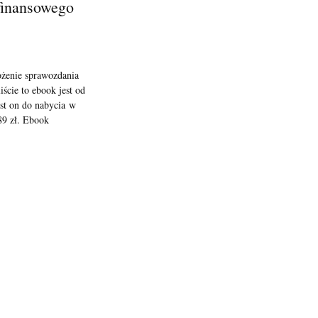
finansowego
ożenie sprawozdania
iście to ebook jest od
est on do nabycia w
89 zł. Ebook