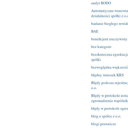
audyt RODO
Automatyczne wznowie
działalności spółki z o
badanie biegłego rewid
BAE
beneficjent rzeczywisty
bez kategorii
bezskuteczna egzekucj
spółki
bezwzględna większość
błędny wniosek KRS
Błędy podczas rejestracj
o.o.
Błędy w protokole nota
zgromadzenia wspólni
błędy w protokole zgr
blog o spółce z o.o.
blogi prawnicze