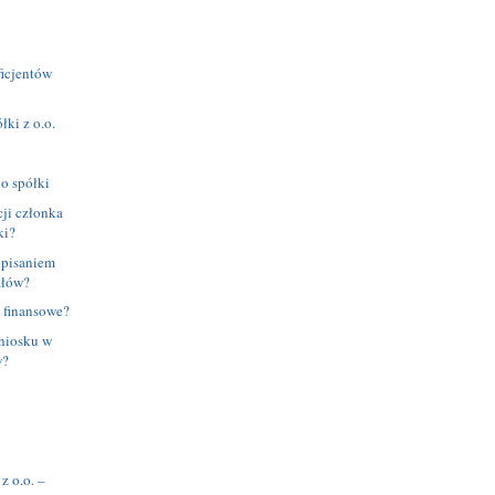
ficjentów
łki z o.o.
o spółki
ji członka
ki?
dpisaniem
ałów?
e finansowe?
niosku w
w?
z o.o. –