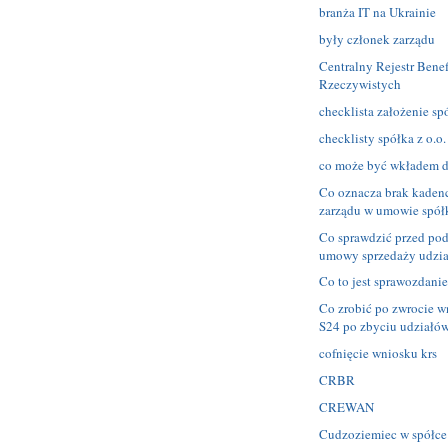
branża IT na Ukrainie
były członek zarządu
Centralny Rejestr Bene
Rzeczywistych
checklista założenie spó
checklisty spółka z o.o.
co może być wkładem d
Co oznacza brak kadenc
zarządu w umowie spół
Co sprawdzić przed po
umowy sprzedaży udzi
Co to jest sprawozdani
Co zrobić po zwrocie w
S24 po zbyciu udziałó
cofnięcie wniosku krs
CRBR
CREWAN
Cudzoziemiec w spółce 