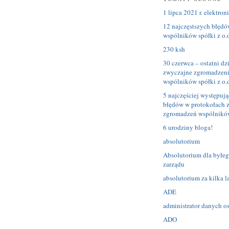
1 lipca 2021 r. elektro
12 najczęstszych błędó
wspólników spółki z o.o
230 ksh
30 czerwca – ostatni dz
zwyczajne zgromadzen
wspólników spółki z o.o
5 najczęściej występuj
błędów w protokołach 
zgromadzeń wspólnikó
6 urodziny bloga!
absolutorium
Absolutorium dla byłeg
zarządu
absolutorium za kilka l
ADE
administrator danych 
ADO