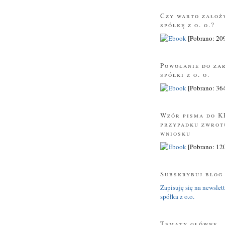
Czy warto założ
spółkę z o. o.?
[Pobrano: 209
Powołanie do za
spółki z o. o.
[Pobrano: 36
Wzór pisma do K
przypadku zwrot
wniosku
[Pobrano: 12
Subskrybuj blog
Zapisuję się na newslett
spółka z o.o.
Tematy główne