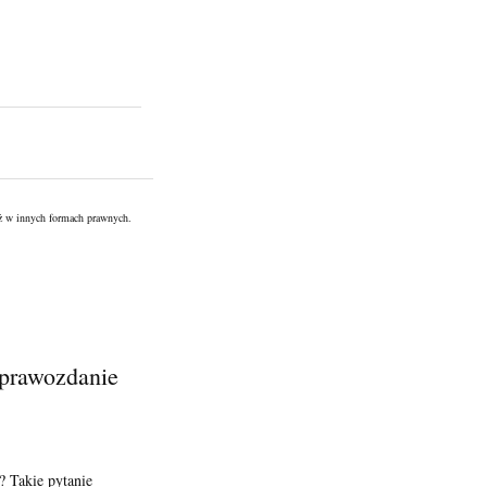
eż w innych formach prawnych.
sprawozdanie
? Takie pytanie