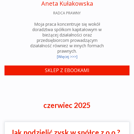
Aneta Kułakowska
RADCA PRAWNY
Moja praca koncentruje się wokół
doradztwa spółkom kapitałowym w
bieżącej działalności oraz
przedsiębiorcom prowadzącym
działalność również w innych formach
prawnych.
[Więcej >>>]
SKLEP Z EBOOKAMI
czerwiec 2025
Jak podzielić zysk w spółce z o.o.?