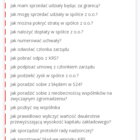
Jak mam sprzedać udziały będąc za granicą?
Jak mogę sprzedać udziały w spółce z o.o.?
Jak można pokryć stratę w spółce z o.o.?
Jak nałożyć dopłaty w spółce z o.o.?
jak numerować uchwały?
jak odwołać członka zarządu
Jak pobrać odpis z KRS?
jak podpisać umowę z członkiem zarządu
Jak podzielić zysk w spółce z o.o.?
Jak poradzić sobie z błędem w S24?
Jak poradzić sobie z nieobecnością wspólników na
zwyczajnym zgromadzeniu?
jak pozbyć się wspólnika
Jak prawidłowo wyliczyć wartość dwukrotnie
przewyższającą wysokość kapitału zakładowego?
Jak sporządzić protokół rady nadzorczej?
jak sprostować błąd we wniosku KRS