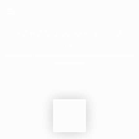
ZARZĄD W SPÓŁCE Z
O.O.
O prawach i obowiązkach członków zarządu w spółce
kapitałowej