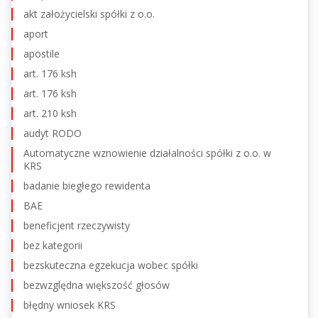
akt założycielski spółki z o.o.
aport
apostile
art. 176 ksh
art. 176 ksh
art. 210 ksh
audyt RODO
Automatyczne wznowienie działalności spółki z o.o. w
KRS
badanie biegłego rewidenta
BAE
beneficjent rzeczywisty
bez kategorii
bezskuteczna egzekucja wobec spółki
bezwzględna większość głosów
błędny wniosek KRS