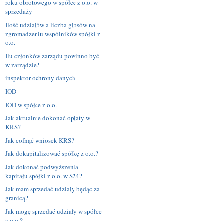
roku obrotowego w spółce z o.o. w
sprzedaży
Ilość udziałów a liczba głosów na
zgromadzeniu wspólników spółki z
o.o.
Ilu członków zarządu powinno być
w zarządzie?
inspektor ochrony danych
IOD
IOD w spółce z o.o.
Jak aktualnie dokonać opłaty w
KRS?
Jak cofnąć wniosek KRS?
Jak dokapitalizować spółkę z o.o.?
Jak dokonać podwyższenia
kapitału spółki z o.o. w S24?
Jak mam sprzedać udziały będąc za
granicą?
Jak mogę sprzedać udziały w spółce
z o.o.?