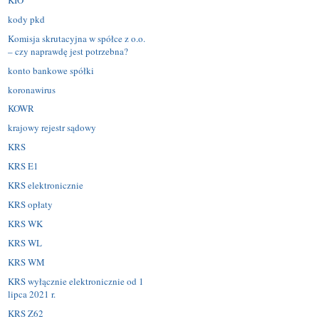
kody pkd
Komisja skrutacyjna w spółce z o.o.
– czy naprawdę jest potrzebna?
konto bankowe spółki
koronawirus
KOWR
krajowy rejestr sądowy
KRS
KRS E1
KRS elektronicznie
KRS opłaty
KRS WK
KRS WL
KRS WM
KRS wyłącznie elektronicznie od 1
lipca 2021 r.
KRS Z62