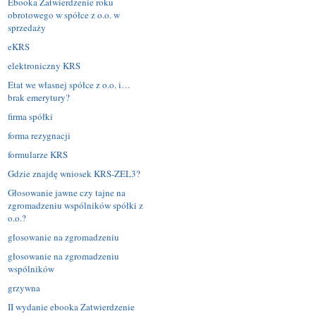
Ebooka Zatwierdzenie roku
obrotowego w spółce z o.o. w
sprzedaży
eKRS
elektroniczny KRS
Etat we własnej spółce z o.o. i…
brak emerytury?
firma spółki
forma rezygnacji
formularze KRS
Gdzie znajdę wniosek KRS-ZEL3?
Głosowanie jawne czy tajne na
zgromadzeniu wspólników spółki z
o.o.?
głosowanie na zgromadzeniu
głosowanie na zgromadzeniu
wspólników
grzywna
II wydanie ebooka Zatwierdzenie