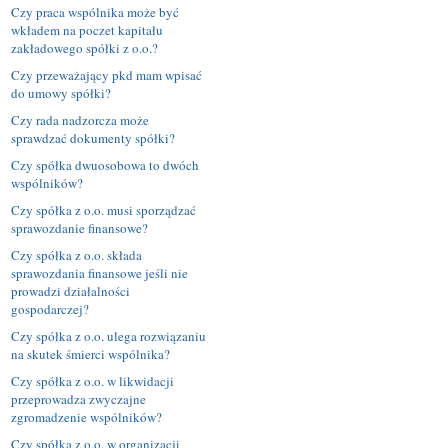
Czy praca wspólnika może być
wkładem na poczet kapitału
zakładowego spółki z o.o.?
Czy przeważający pkd mam wpisać
do umowy spółki?
Czy rada nadzorcza może
sprawdzać dokumenty spółki?
Czy spółka dwuosobowa to dwóch
wspólników?
Czy spółka z o.o. musi sporządzać
sprawozdanie finansowe?
Czy spółka z o.o. składa
sprawozdania finansowe jeśli nie
prowadzi działalności
gospodarczej?
Czy spółka z o.o. ulega rozwiązaniu
na skutek śmierci wspólnika?
Czy spółka z o.o. w likwidacji
przeprowadza zwyczajne
zgromadzenie wspólników?
Czy spółka z o.o. w organizacji