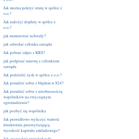
Jak można pokryć stratę w spółce z
o.o.?
Jak nałożyć dopłaty w spółce z
o.o.?
jak numerować uchwały?
jak odwołać członka zarządu
Jak pobrać odpis z KRS?
jak podpisać umowę z członkiem
zarządu
Jak podzielić zysk w spółce z o.o.?
Jak poradzić sobie z błędem w S24?
Jak poradzić sobie z nieobecnością
wspólników na zwyczajnym
zgromadzeniu?
jak pozbyć się wspólnika
Jak prawidłowo wyliczyć wartość
dwukrotnie przewyższającą
wysokość kapitału zakładowego?
Jak sporządzić protokół rady