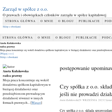
Zarząd w spółce z o.o.
O prawach i obowiązkach członków zarządu w spółce kapitałowej
STRONA GŁÓWNA
O MNIE
O BLOGU
PUBLIKACJE
POD
Sklep z ebookami
STRONA GŁÓWNA
O MNIE
O BLOGU
PUBLIKACJE
PODC
Aneta Kułakowska
radca prawny
Moja praca koncentruje się wokół doradztwa spółkom kapitałowym w bieżącej działalności oraz przedsiębior
[Więcej >>>]
Sklep z ebookami
postępowanie upomina
Aneta Kułakowska
radca prawny
Moja praca koncentruje się wokół
doradztwa spółkom kapitałowym w
Czy spółka z o.o. skła
bieżącej działalności oraz
jeśli nie prowadzi dzia
przedsiębiorcom prowadzącym
działalność również w innych
Aneta Kułakowska
29 WRZEŚNIA 2023
5 komen
formach prawnych... [
Więcej
]
Czy spółka z o.o. składa sprawozdani