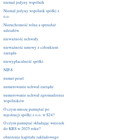
niemal jedyny wspólnik
Niemal jedyny wspólnik spółki z
o.o.
Nieruchomość rolna a sprzedaż
udziałów
nieważność uchwały
nieważność umowy z członkiem
zarządu
niewypłacalność spółki
NIP-8
numer pesel
numerowanie uchwał zarządu
numerowanie uchwał zgromadzenia
wspólników
O czym muszę pamiętać po
rejestracji spółki z o.o. w S24?
O czym pamiętać składając wniosek
do KRS w 2025 roku?
obniżenie kapitału zakładowego