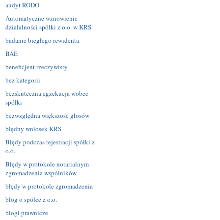
audyt RODO
Automatyczne wznowienie
działalności spółki z o.o. w KRS
badanie biegłego rewidenta
BAE
beneficjent rzeczywisty
bez kategorii
bezskuteczna egzekucja wobec
spółki
bezwzględna większość głosów
błędny wniosek KRS
Błędy podczas rejestracji spółki z
o.o.
Błędy w protokole notarialnym
zgromadzenia wspólników
błędy w protokole zgromadzenia
blog o spółce z o.o.
blogi prawnicze