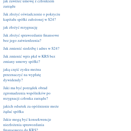
jak zawrzeć umowę z członkiem
zarządu
Jak złożyć oświadczenie o pokryciu
kapitału spółki założonej w S24?
jak złożyć rezygnację
Jak złożyć sprawozdanie finansowe
bez jego zatwierdzenia?
Jak zmienić siedzibę i adres w S24?
Jak zmienić wpis pkd w KRS bez
zmiany umowy spółki?
jaką część zysku można
przeznaczyć na wypłatę
dywidendy?
Jaki ma być porządek obrad
zgromadzenia wspólników po
rezygnacji członka zarządu?
jakich odsetek za opóźnienie może
żądać spółka
Jakie mogą być konsekwencje
niezłożenia sprawozdania
finansowego do KRS?