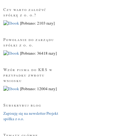
Czy warto założyć
spółkę z o. o.?
[Pobrano: 2103 razy]
Powołanie do zarządu
spółki z o. o.
[Pobrano: 36418 razy]
Wzór pisma do KRS w
przypadku zwrotu
wniosku
[Pobrano: 12004 razy]
Subskrybuj blog
Zapisuję się na newsletter Projekt
spółka z o.o.
Tematy główne