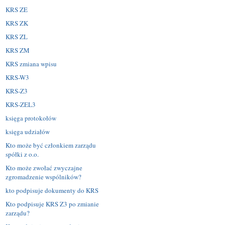
KRS ZE
KRS ZK
KRS ZL
KRS ZM
KRS zmiana wpisu
KRS-W3
KRS-Z3
KRS-ZEL3
księga protokołów
księga udziałów
Kto może być członkiem zarządu
spółki z o.o.
Kto może zwołać zwyczajne
zgromadzenie wspólników?
kto podpisuje dokumenty do KRS
Kto podpisuje KRS Z3 po zmianie
zarządu?