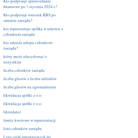
Kto podpisuje sprawozdanie
finansowe po 1 stycznia 2024 r.?
Kto podpisuje wniosek KRS po
zmianie zarządu?
kto reprezentuje spółkę w umowie z
członkiem zarządu
kto udziela urlopu członkowi
zarządu?
który może zdecydować o
wszystkim
liczba członków zarządu
liczba głosów a liczba udzialów
liczba głosów na zgromadzeniu
likwidacja spółki z o.o.
likwidacja spółki z o.o.
likwidator
limity kwotowe w reprezentacji
lista członków zarządu
Lista osób uprawnionych do