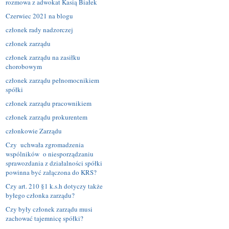
rozmowa z adwokat Kasią Białek
Czerwiec 2021 na blogu
członek rady nadzorczej
członek zarządu
członek zarządu na zasiłku
chorobowym
członek zarządu pełnomocnikiem
spółki
członek zarządu pracownikiem
członek zarządu prokurentem
członkowie Zarządu
Czy uchwała zgromadzenia
wspólników o niesporządzaniu
sprawozdania z działalności spółki
powinna być załączona do KRS?
Czy art. 210 §1 k.s.h dotyczy także
byłego członka zarządu?
Czy były członek zarządu musi
zachować tajemnicę spółki?