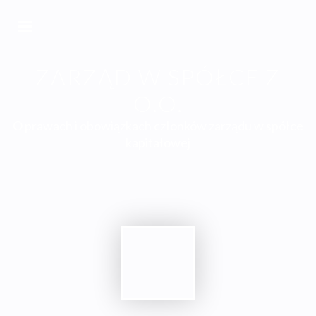
ZARZĄD W SPÓŁCE Z
O.O.
O prawach i obowiązkach członków zarządu w spółce
kapitałowej