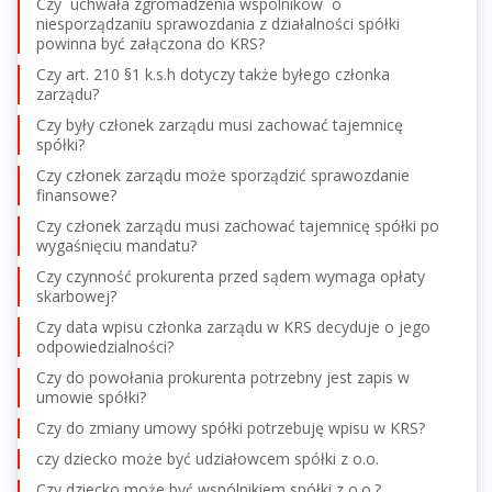
Czy uchwała zgromadzenia wspólników o
niesporządzaniu sprawozdania z działalności spółki
powinna być załączona do KRS?
Czy art. 210 §1 k.s.h dotyczy także byłego członka
zarządu?
Czy były członek zarządu musi zachować tajemnicę
spółki?
Czy członek zarządu może sporządzić sprawozdanie
finansowe?
Czy członek zarządu musi zachować tajemnicę spółki po
wygaśnięciu mandatu?
Czy czynność prokurenta przed sądem wymaga opłaty
skarbowej?
Czy data wpisu członka zarządu w KRS decyduje o jego
odpowiedzialności?
Czy do powołania prokurenta potrzebny jest zapis w
umowie spółki?
Czy do zmiany umowy spółki potrzebuję wpisu w KRS?
czy dziecko może być udziałowcem spółki z o.o.
Czy dziecko może być wspólnikiem spółki z o.o.?