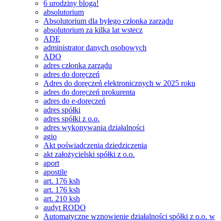
6 urodziny bloga!
absolutorium
Absolutorium dla byłego członka zarządu
absolutorium za kilka lat wstecz
ADE
administrator danych osobowych
ADO
adres członka zarządu
adres do doręczeń
Adres do doręczeń elektronicznych w 2025 roku
adres do doręczeń prokurenta
adres do e-doręczeń
adres spółki
adres spółki z o.o.
adres wykonywania działalności
agio
Akt poświadczenia dziedziczenia
akt założycielski spółki z o.o.
aport
apostile
art. 176 ksh
art. 176 ksh
art. 210 ksh
audyt RODO
Automatyczne wznowienie działalności spółki z o.o. w