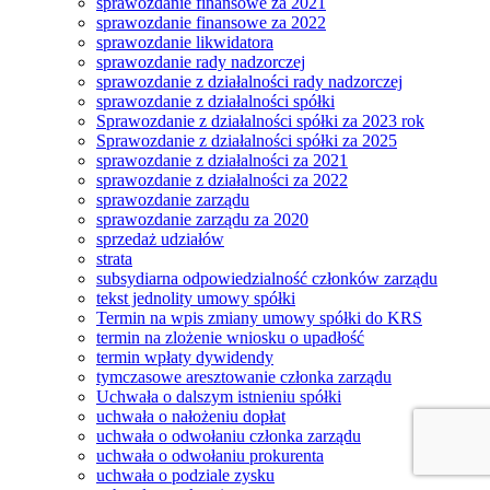
sprawozdanie finansowe za 2021
sprawozdanie finansowe za 2022
sprawozdanie likwidatora
sprawozdanie rady nadzorczej
sprawozdanie z działalności rady nadzorczej
sprawozdanie z działalności spółki
Sprawozdanie z działalności spółki za 2023 rok
Sprawozdanie z działalności spółki za 2025
sprawozdanie z działalności za 2021
sprawozdanie z działalności za 2022
sprawozdanie zarządu
sprawozdanie zarządu za 2020
sprzedaż udziałów
strata
subsydiarna odpowiedzialność członków zarządu
tekst jednolity umowy spółki
Termin na wpis zmiany umowy spółki do KRS
termin na zlożenie wniosku o upadłość
termin wpłaty dywidendy
tymczasowe aresztowanie członka zarządu
Uchwała o dalszym istnieniu spółki
uchwała o nałożeniu dopłat
uchwała o odwołaniu członka zarządu
uchwała o odwołaniu prokurenta
uchwała o podziale zysku