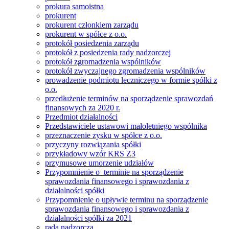
prokura samoistna
prokurent
prokurent członkiem zarządu
prokurent w spółce z o.o.
protokół posiedzenia zarządu
protokół z posiedzenia rady nadzorczej
protokół zgromadzenia wspólników
protokół zwyczajnego zgromadzenia wspólników
prowadzenie podmiotu leczniczego w formie spółki z
o.o.
przedłużenie terminów na sporządzenie sprawozdań
finansowych za 2020 r.
Przedmiot działalności
Przedstawiciele ustawowi małoletniego wspólnika
przeznaczenie zysku w spółce z o.o.
przyczyny rozwiązania spółki
przykładowy wzór KRS Z3
przymusowe umorzenie udziałów
Przypomnienie o terminie na sporządzenie
sprawozdania finansowego i sprawozdania z
działalności spółki
Przypomnienie o upływie terminu na sporządzenie
sprawozdania finansowego i sprawozdania z
działalności spółki za 2021
rada nadzorcza