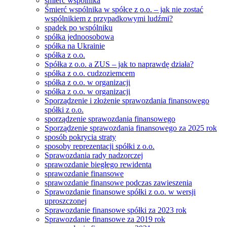
śmierć wspólnika
Śmierć wspólnika w spółce z o.o. – jak nie zostać
wspólnikiem z przypadkowymi ludźmi?
spadek po wspólniku
spółka jednoosobowa
spółka na Ukrainie
spółka z o.o.
Spółka z o.o. a ZUS – jak to naprawdę działa?
spółka z o.o. cudzoziemcem
spółka z o.o. w organizacji
spółka z o.o. w organizacji
Sporządzenie i złożenie sprawozdania finansowego
spółki z o.o.
sporządzenie sprawozdania finansowego
Sporządzenie sprawozdania finansowego za 2025 rok
sposób pokrycia straty
sposoby reprezentacji spółki z o.o.
Sprawozdania rady nadzorczej
sprawozdanie biegłego rewidenta
sprawozdanie finansowe
sprawozdanie finansowe podczas zawieszenia
Sprawozdanie finansowe spółki z o.o. w wersji
uproszczonej
Sprawozdanie finansowe spółki za 2023 rok
Sprawozdanie finansowe za 2019 rok