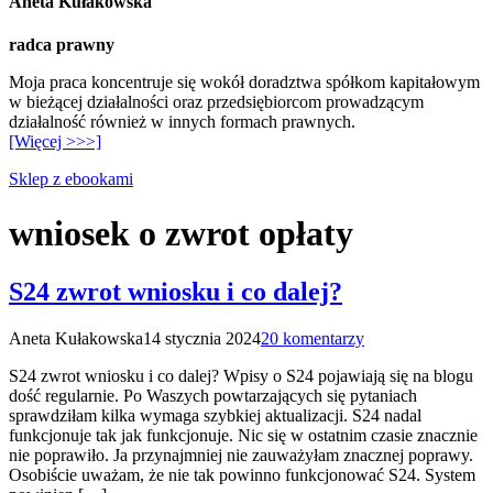
Aneta Kułakowska
radca prawny
Moja praca koncentruje się wokół doradztwa spółkom kapitałowym
w bieżącej działalności oraz przedsiębiorcom prowadzącym
działalność również w innych formach prawnych.
[Więcej >>>]
Sklep z ebookami
wniosek o zwrot opłaty
S24 zwrot wniosku i co dalej?
Aneta Kułakowska
14 stycznia 2024
20 komentarzy
S24 zwrot wniosku i co dalej? Wpisy o S24 pojawiają się na blogu
dość regularnie. Po Waszych powtarzających się pytaniach
sprawdziłam kilka wymaga szybkiej aktualizacji. S24 nadal
funkcjonuje tak jak funkcjonuje. Nic się w ostatnim czasie znacznie
nie poprawiło. Ja przynajmniej nie zauważyłam znacznej poprawy.
Osobiście uważam, że nie tak powinno funkcjonować S24. System