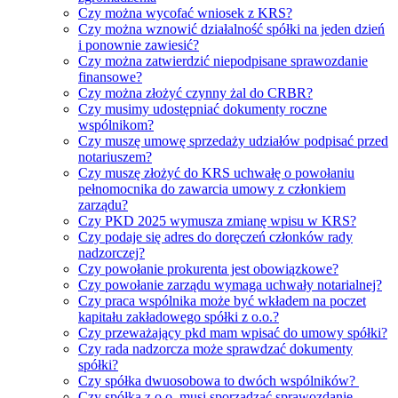
Czy można wycofać wniosek z KRS?
Czy można wznowić działalność spółki na jeden dzień
i ponownie zawiesić?
Czy można zatwierdzić niepodpisane sprawozdanie
finansowe?
Czy można złożyć czynny żal do CRBR?
Czy musimy udostępniać dokumenty roczne
wspólnikom?
Czy muszę umowę sprzedaży udziałów podpisać przed
notariuszem?
Czy muszę złożyć do KRS uchwałę o powołaniu
pełnomocnika do zawarcia umowy z członkiem
zarządu?
Czy PKD 2025 wymusza zmianę wpisu w KRS?
Czy podaje się adres do doręczeń członków rady
nadzorczej?
Czy powołanie prokurenta jest obowiązkowe?
Czy powołanie zarządu wymaga uchwały notarialnej?
Czy praca wspólnika może być wkładem na poczet
kapitału zakładowego spółki z o.o.?
Czy przeważający pkd mam wpisać do umowy spółki?
Czy rada nadzorcza może sprawdzać dokumenty
spółki?
Czy spółka dwuosobowa to dwóch wspólników?
Czy spółka z o.o. musi sporządzać sprawozdanie