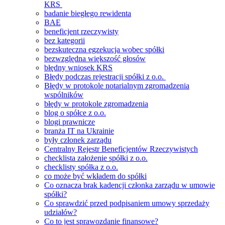
KRS
badanie biegłego rewidenta
BAE
beneficjent rzeczywisty
bez kategorii
bezskuteczna egzekucja wobec spółki
bezwzględna większość głosów
błędny wniosek KRS
Błędy podczas rejestracji spółki z o.o.
Błędy w protokole notarialnym zgromadzenia
wspólników
błędy w protokole zgromadzenia
blog o spółce z o.o.
blogi prawnicze
branża IT na Ukrainie
były członek zarządu
Centralny Rejestr Beneficjentów Rzeczywistych
checklista założenie spółki z o.o.
checklisty spółka z o.o.
co może być wkładem do spółki
Co oznacza brak kadencji członka zarządu w umowie
spółki?
Co sprawdzić przed podpisaniem umowy sprzedaży
udziałów?
Co to jest sprawozdanie finansowe?