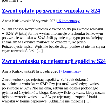
powinien […]
Zwrot opłaty po zwrocie wniosku w S24
Aneta Kułakowska
28 stycznia 2021
16 komentarzy
W jaki sposób złożyć wniosek o zwrot opłaty po zwrocie wniosku
w S24? W jakiej formie wysłać informacje o rachunku bankowym
po zwrocie wniosku w S24? Jeśli pytanie tego typu po raz kolejny
znalazłam w skrzynce mailowej to oznacza tylko jedno.
Potrzebujecie wpisu. Wpis nie będzie długi, ponieważ nie ma się na
czym rozwodzić. Jeśli […]
Zwrot wniosku po rejestracji spółki w S24
Aneta Kułakowska
28 listopada 2020
17 komentarzy
Zwrot wniosku po rejestracji spółki w S24? Jak dokonać
uzupełnienia wniosku w S24? Czy jest możliwość edycji wniosku
po zwrocie w S24? Nie ma dnia, żebym nie dostała podobnego
pytania od Czytelników bloga. Rzeczywiście był czas, kiedy można
było po zwrocie wniosku w S24 po rejestracji, uzupełnić braki
wniosku w formie papierowej. Aktualnie nie możecie […]