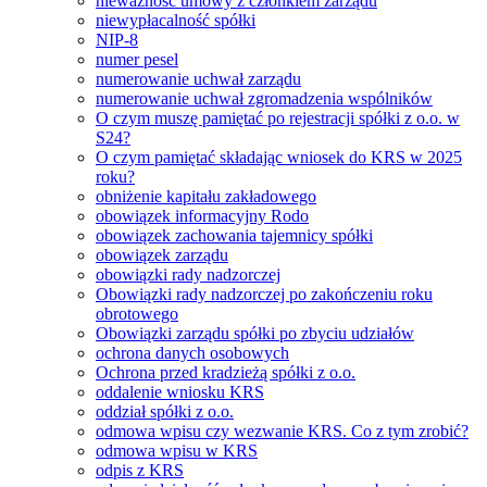
nieważność umowy z członkiem zarządu
niewypłacalność spółki
NIP-8
numer pesel
numerowanie uchwał zarządu
numerowanie uchwał zgromadzenia wspólników
O czym muszę pamiętać po rejestracji spółki z o.o. w
S24?
O czym pamiętać składając wniosek do KRS w 2025
roku?
obniżenie kapitału zakładowego
obowiązek informacyjny Rodo
obowiązek zachowania tajemnicy spółki
obowiązek zarządu
obowiązki rady nadzorczej
Obowiązki rady nadzorczej po zakończeniu roku
obrotowego
Obowiązki zarządu spółki po zbyciu udziałów
ochrona danych osobowych
Ochrona przed kradzieżą spółki z o.o.
oddalenie wniosku KRS
oddział spółki z o.o.
odmowa wpisu czy wezwanie KRS. Co z tym zrobić?
odmowa wpisu w KRS
odpis z KRS