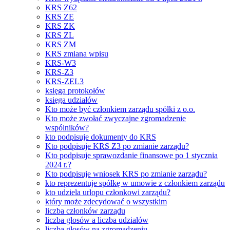
KRS Z62
KRS ZE
KRS ZK
KRS ZL
KRS ZM
KRS zmiana wpisu
KRS-W3
KRS-Z3
KRS-ZEL3
księga protokołów
księga udziałów
Kto może być członkiem zarządu spółki z o.o.
Kto może zwołać zwyczajne zgromadzenie
wspólników?
kto podpisuje dokumenty do KRS
Kto podpisuje KRS Z3 po zmianie zarządu?
Kto podpisuje sprawozdanie finansowe po 1 stycznia
2024 r.?
Kto podpisuje wniosek KRS po zmianie zarządu?
kto reprezentuje spółkę w umowie z członkiem zarządu
kto udziela urlopu członkowi zarządu?
który może zdecydować o wszystkim
liczba członków zarządu
liczba głosów a liczba udzialów
liczba głosów na zgromadzeniu