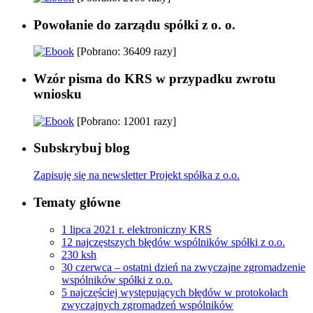
Powołanie do zarządu spółki z o. o.
[Pobrano: 36409 razy]
Wzór pisma do KRS w przypadku zwrotu
wniosku
[Pobrano: 12001 razy]
Subskrybuj blog
Zapisuję się na newsletter Projekt spółka z o.o.
Tematy główne
1 lipca 2021 r. elektroniczny KRS
12 najczęstszych błędów wspólników spółki z o.o.
230 ksh
30 czerwca – ostatni dzień na zwyczajne zgromadzenie
wspólników spółki z o.o.
5 najczęściej występujących błędów w protokołach
zwyczajnych zgromadzeń wspólników