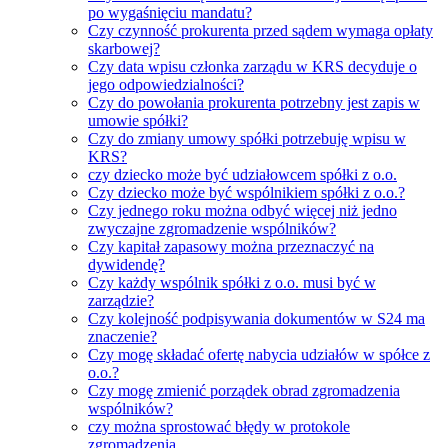
po wygaśnięciu mandatu?
Czy czynność prokurenta przed sądem wymaga opłaty
skarbowej?
Czy data wpisu członka zarządu w KRS decyduje o
jego odpowiedzialności?
Czy do powołania prokurenta potrzebny jest zapis w
umowie spółki?
Czy do zmiany umowy spółki potrzebuję wpisu w
KRS?
czy dziecko może być udziałowcem spółki z o.o.
Czy dziecko może być wspólnikiem spółki z o.o.?
Czy jednego roku można odbyć więcej niż jedno
zwyczajne zgromadzenie wspólników?
Czy kapitał zapasowy można przeznaczyć na
dywidendę?
Czy każdy wspólnik spółki z o.o. musi być w
zarządzie?
Czy kolejność podpisywania dokumentów w S24 ma
znaczenie?
Czy mogę składać ofertę nabycia udziałów w spółce z
o.o.?
Czy mogę zmienić porządek obrad zgromadzenia
wspólników?
czy można sprostować błędy w protokole
zgromadzenia