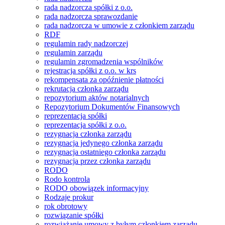
rada nadzorcza spółki z o.o.
rada nadzorcza sprawozdanie
rada nadzorcza w umowie z członkiem zarządu
RDF
regulamin rady nadzorczej
regulamin zarządu
regulamin zgromadzenia wspólników
rejestracja spółki z o.o. w krs
rekompensata za opóźnienie płatności
rekrutacja członka zarządu
repozytorium aktów notarialnych
Repozytorium Dokumentów Finansowych
reprezentacja spółki
reprezentacja spółki z o.o.
rezygnacja członka zarządu
rezygnacja jedynego członka zarządu
rezygnacja ostatniego członka zarządu
rezygnacja przez członka zarządu
RODO
Rodo kontrola
RODO obowiązek informacyjny
Rodzaje prokur
rok obrotowy
rozwiązanie spółki
rozwiążanie umowy z byłym członkiem zarządu