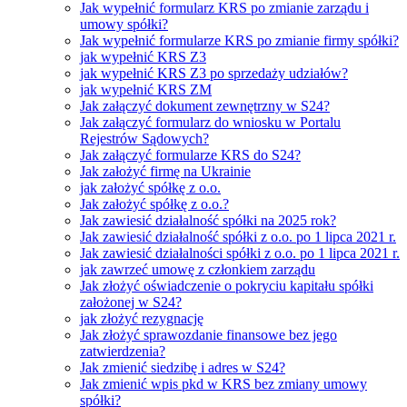
Jak wypełnić formularz KRS po zmianie zarządu i
umowy spółki?
Jak wypełnić formularze KRS po zmianie firmy spółki?
jak wypełnić KRS Z3
jak wypełnić KRS Z3 po sprzedaży udziałów?
jak wypełnić KRS ZM
Jak załączyć dokument zewnętrzny w S24?
Jak załączyć formularz do wniosku w Portalu
Rejestrów Sądowych?
Jak załączyć formularze KRS do S24?
Jak założyć firmę na Ukrainie
jak założyć spółkę z o.o.
Jak założyć spółkę z o.o.?
Jak zawiesić działalność spółki na 2025 rok?
Jak zawiesić działalność spółki z o.o. po 1 lipca 2021 r.
Jak zawiesić działalności spółki z o.o. po 1 lipca 2021 r.
jak zawrzeć umowę z członkiem zarządu
Jak złożyć oświadczenie o pokryciu kapitału spółki
założonej w S24?
jak złożyć rezygnację
Jak złożyć sprawozdanie finansowe bez jego
zatwierdzenia?
Jak zmienić siedzibę i adres w S24?
Jak zmienić wpis pkd w KRS bez zmiany umowy
spółki?