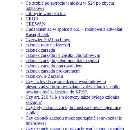
Co zrobić po zwrocie wniosku w S24 po zbyciu
udziałów?
cofnięcie wniosku krs
CRBR
CREWAN
Cudzoziemiec w spółce z o.o. – rozmowa z adwokat
Kasią Białek
Czerwiec 2021 na blogu
członek rady nadzorczej
członek zarządu
członek zarządu na zasiłku chorobowym
członek zarządu pełnomocnikiem spółki
członek zarządu pracownikiem
członek zarządu prokurentem
członkowie Zarządu
Czy uchwała zgromadzenia wspólników o
niesporządzaniu sprawozdania z działalności spółki
powinna być załączona do KRS?
Czy art. 210 §1 k.s.h dotyczy także byłego członka
zarządu?
Czy były członek zarządu musi zachować tajemnicę
spółki?
Czy członek zarządu może sporządzić sprawozdanie
finansowe?
Czy członek zarządu musi zachować tajemnicę spółki