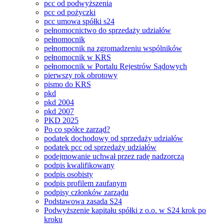
pcc od podwyższenia
pcc od pożyczki
pcc umowa spółki s24
pełnomocnictwo do sprzedaży udziałów
pełnomocnik
pełnomocnik na zgromadzeniu wspólników
pełnomocnik w KRS
pełnomocnik w Portalu Rejestrów Sądowych
pierwszy rok obrotowy
pismo do KRS
pkd
pkd 2004
pkd 2007
PKD 2025
Po co spółce zarząd?
podatek dochodowy od sprzedaży udziałów
podatek pcc od sprzedaży udziałów
podejmowanie uchwał przez radę nadzorczą
podpis kwalifikowany
podpis osobisty
podpis profilem zaufanym
podpisy członków zarządu
Podstawowa zasada S24
Podwyższenie kapitału spółki z o.o. w S24 krok po
kroku