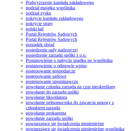
Podwyższenie kapitału zakładowego
podział majątku wspólnika
podział zysku
pokrycie kapitału zakładowego
pokrycie straty
polski ład
Portal Rejestrów Sądowych
Portal Rejestrów Sądowych
porządek obrad
posiedzenie rady nadzorczej
posiedzenie zarządu spółki z o.o.
Postanowienie o nabyciu spadku po wspólniku
postanowienie o odmowie wpisu
postępowanie gospodarcze
postępowanie sądowe
postępowanie upominawcze
powołanie członka zarządu na czas nieokreślony
powołanie do zarządu spółki
powołanie likwidatora
powołanie pełnomocnika do zawarcia umowy z
członkiem zarządu
powołanie prokurenta
powołanie zarządu spółki
powtarzające się świadczenia niepieniężne
powtarzające się świadczenia niepieniężne wspólnika