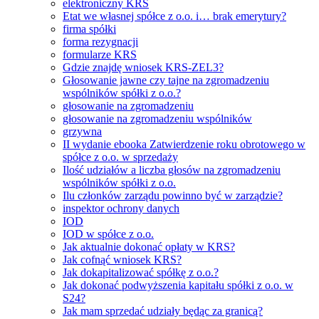
elektroniczny KRS
Etat we własnej spółce z o.o. i… brak emerytury?
firma spółki
forma rezygnacji
formularze KRS
Gdzie znajdę wniosek KRS-ZEL3?
Głosowanie jawne czy tajne na zgromadzeniu
wspólników spółki z o.o.?
głosowanie na zgromadzeniu
głosowanie na zgromadzeniu wspólników
grzywna
II wydanie ebooka Zatwierdzenie roku obrotowego w
spółce z o.o. w sprzedaży
Ilość udziałów a liczba głosów na zgromadzeniu
wspólników spółki z o.o.
Ilu członków zarządu powinno być w zarządzie?
inspektor ochrony danych
IOD
IOD w spółce z o.o.
Jak aktualnie dokonać opłaty w KRS?
Jak cofnąć wniosek KRS?
Jak dokapitalizować spółkę z o.o.?
Jak dokonać podwyższenia kapitału spółki z o.o. w
S24?
Jak mam sprzedać udziały będąc za granicą?