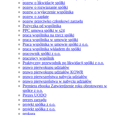
pozew o likwidację spółki
pozew o rozwiązanie spółki
pozew o wyłączenie wspólnika
pozew o zapłatę
pozew przeciwko członkowi zarządu
Pożyczka od wspólnika
PPC umowa spółki w s24
praca wspólnika na rzecz spółki
praca wspólnika w umowie spółki
Praca wspólnika w umowie spółki z o.o.
praca wspólnika wkładem do spółki
pracownik spółki z o.o.
pracujący wspólnik
Praktyczny przewodnik po likwidacji spółki z o.o.
prawo pierwokupu udziałów
prawo pierwokupu udziałów KOWR
prawo pierwszeństwa nabycia udziałów
prawo pierwszeństwa w nabyciu udziałów
Premiera ebooka Zatwierdzenie roku obrotowego w
spółce z o.o.
Prezes UODO
prezes zarządu
projekt spółka z o.o.
projekt spółka z o.o.
prokura