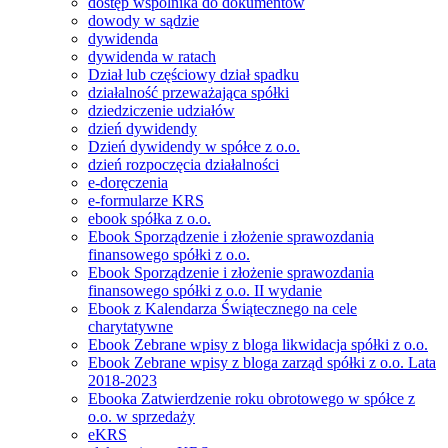
dostęp wspólnika do dokumentów
dowody w sądzie
dywidenda
dywidenda w ratach
Dział lub częściowy dział spadku
działalność przeważająca spółki
dziedziczenie udziałów
dzień dywidendy
Dzień dywidendy w spółce z o.o.
dzień rozpoczęcia działalności
e-doręczenia
e-formularze KRS
ebook spółka z o.o.
Ebook Sporządzenie i złożenie sprawozdania
finansowego spółki z o.o.
Ebook Sporządzenie i złożenie sprawozdania
finansowego spółki z o.o. II wydanie
Ebook z Kalendarza Świątecznego na cele
charytatywne
Ebook Zebrane wpisy z bloga likwidacja spółki z o.o.
Ebook Zebrane wpisy z bloga zarząd spółki z o.o. Lata
2018-2023
Ebooka Zatwierdzenie roku obrotowego w spółce z
o.o. w sprzedaży
eKRS