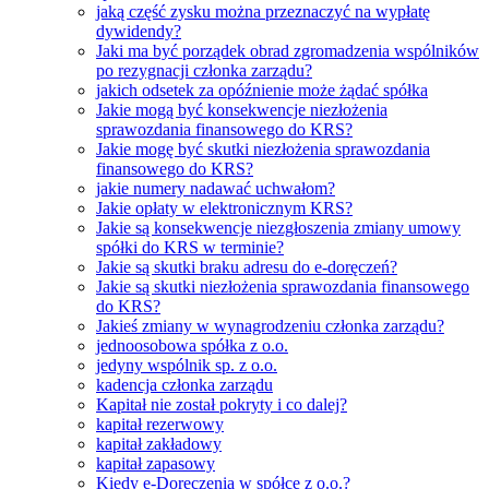
jaką część zysku można przeznaczyć na wypłatę
dywidendy?
Jaki ma być porządek obrad zgromadzenia wspólników
po rezygnacji członka zarządu?
jakich odsetek za opóźnienie może żądać spółka
Jakie mogą być konsekwencje niezłożenia
sprawozdania finansowego do KRS?
Jakie mogę być skutki niezłożenia sprawozdania
finansowego do KRS?
jakie numery nadawać uchwałom?
Jakie opłaty w elektronicznym KRS?
Jakie są konsekwencje niezgłoszenia zmiany umowy
spółki do KRS w terminie?
Jakie są skutki braku adresu do e-doręczeń?
Jakie są skutki niezłożenia sprawozdania finansowego
do KRS?
Jakieś zmiany w wynagrodzeniu członka zarządu?
jednoosobowa spółka z o.o.
jedyny wspólnik sp. z o.o.
kadencja członka zarządu
Kapitał nie został pokryty i co dalej?
kapitał rezerwowy
kapitał zakładowy
kapitał zapasowy
Kiedy e-Doręczenia w spółce z o.o.?