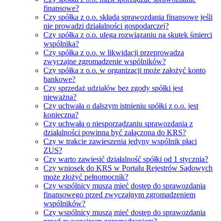
finansowe?
Czy spółka z o.o. składa sprawozdania finansowe jeśli
nie prowadzi działalności gospodarczej?
Czy spółka z o.o. ulega rozwiązaniu na skutek śmierci
wspólnika?
Czy spółka z o.o. w likwidacji przeprowadza
zwyczajne zgromadzenie wspólników?
Czy spółka z o.o. w organizacji może założyć konto
bankowe?
Czy sprzedaż udziałów bez zgody spółki jest
nieważna?
Czy uchwała o dalszym istnieniu spółki z o.o. jest
konieczna?
Czy uchwała o niesporządzaniu sprawozdania z
działalności powinna być załączona do KRS?
Czy w trakcie zawieszenia jedyny wspólnik płaci
ZUS?
Czy warto zawiesić działalność spółki od 1 stycznia?
Czy wniosek do KRS w Portalu Rejestrów Sądowych
może złożyć pełnomocnik?
Czy wspólnicy muszą mieć dostęp do sprawozdania
finansowego przed zwyczajnym zgromadzeniem
wspólników?
Czy wspólnicy muszą mieć dostęp do sprawozdania