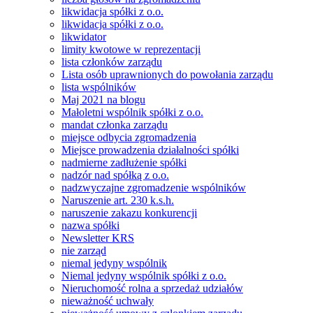
likwidacja spółki z o.o.
likwidacja spółki z o.o.
likwidator
limity kwotowe w reprezentacji
lista członków zarządu
Lista osób uprawnionych do powołania zarządu
lista wspólników
Maj 2021 na blogu
Małoletni wspólnik spółki z o.o.
mandat członka zarządu
miejsce odbycia zgromadzenia
Miejsce prowadzenia działalności spółki
nadmierne zadłużenie spółki
nadzór nad spółką z o.o.
nadzwyczajne zgromadzenie wspólników
Naruszenie art. 230 k.s.h.
naruszenie zakazu konkurencji
nazwa spółki
Newsletter KRS
nie zarząd
niemal jedyny wspólnik
Niemal jedyny wspólnik spółki z o.o.
Nieruchomość rolna a sprzedaż udziałów
nieważność uchwały