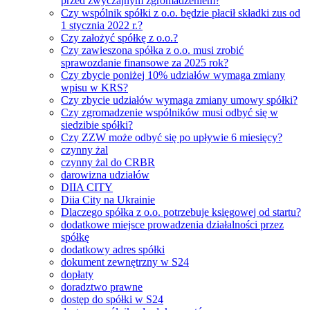
przed zwyczajnym zgromadzeniem?
Czy wspólnik spółki z o.o. będzie płacił składki zus od
1 stycznia 2022 r.?
Czy założyć spółkę z o.o.?
Czy zawieszona spółka z o.o. musi zrobić
sprawozdanie finansowe za 2025 rok?
Czy zbycie poniżej 10% udziałów wymaga zmiany
wpisu w KRS?
Czy zbycie udziałów wymaga zmiany umowy spółki?
Czy zgromadzenie wspólników musi odbyć się w
siedzibie spółki?
Czy ZZW może odbyć się po upływie 6 miesięcy?
czynny żal
czynny żal do CRBR
darowizna udziałów
DIIA CITY
Diia City na Ukrainie
Dlaczego spółka z o.o. potrzebuje księgowej od startu?
dodatkowe miejsce prowadzenia działalności przez
spółkę
dodatkowy adres spółki
dokument zewnętrzny w S24
dopłaty
doradztwo prawne
dostęp do spółki w S24