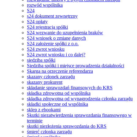
rozwód wspólnika
S24
s24 dokument zewnętrzny
S24 opłaty
S24 rejestracja spółki
S24 wezwanie do uzupełnienia braków
S24 wniosek o zmianę danych
S24 założenie spółki z o.o.
S24 zwrot wniosku
S24 zwrot wniosku i co dalej?
siedziba spółki
Siedziba spółki i miejsce prowadzenia działalności
Skarga na orzeczenie referendarza
skazany członek zarządu
skazany prokurent
składanie sprawozdań finansowych do KRS
składka zdrowotna od wspólnika
składka zdrowotna od wynagrodzenia członka zarządu
składki społeczne od wspólnika
sklep z ebookami
Skutki niezatwierdzenia sprawozdania finansowego w
terminie
skutki niezłożenia sprawozdania do KRS
śmierć członka zarządu