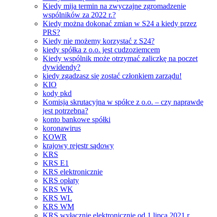
Kiedy mija termin na zwyczajne zgromadzenie
wspólników za 2022 r.?
Kiedy można dokonać zmian w S24 a kiedy przez
PRS?
Kiedy nie możemy korzystać z S24?
kiedy spółka z o.o. jest cudzoziemcem
Kiedy wspólnik może otrzymać zaliczkę na poczet
dywidendy?
kiedy zgadzasz się zostać członkiem zarządu!
KIO
kody pkd
Komisja skrutacyjna w spółce z o.o. – czy naprawdę
jest potrzebna?
konto bankowe spółki
koronawirus
KOWR
krajowy rejestr sądowy
KRS
KRS E1
KRS elektronicznie
KRS opłaty
KRS WK
KRS WL
KRS WM
KRS wyłącznie elektronicznie od 1 lipca 2021 r.