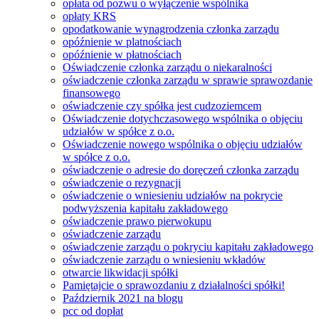
opłata od pozwu o wyłączenie wspólnika
opłaty KRS
opodatkowanie wynagrodzenia członka zarządu
opóźnienie w platnościach
opóźnienie w płatnościach
Oświadczenie członka zarządu o niekaralności
oświadczenie członka zarządu w sprawie sprawozdanie
finansowego
oświadczenie czy spółka jest cudzoziemcem
Oświadczenie dotychczasowego wspólnika o objęciu
udziałów w spółce z o.o.
Oświadczenie nowego wspólnika o objęciu udziałów
w spółce z o.o.
oświadczenie o adresie do doręczeń członka zarządu
oświadczenie o rezygnacji
oświadczenie o wniesieniu udziałów na pokrycie
podwyższenia kapitału zakładowego
oświadczenie prawo pierwokupu
oświadczenie zarządu
oświadczenie zarządu o pokryciu kapitału zakładowego
oświadczenie zarządu o wniesieniu wkładów
otwarcie likwidacji spółki
Pamiętajcie o sprawozdaniu z działalności spółki!
Październik 2021 na blogu
pcc od dopłat