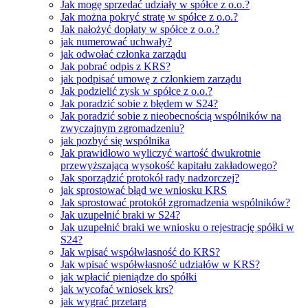
Jak mogę sprzedać udziały w spółce z o.o.?
Jak można pokryć stratę w spółce z o.o.?
Jak nałożyć dopłaty w spółce z o.o.?
jak numerować uchwały?
jak odwołać członka zarządu
Jak pobrać odpis z KRS?
jak podpisać umowę z członkiem zarządu
Jak podzielić zysk w spółce z o.o.?
Jak poradzić sobie z błędem w S24?
Jak poradzić sobie z nieobecnością wspólników na
zwyczajnym zgromadzeniu?
jak pozbyć się wspólnika
Jak prawidłowo wyliczyć wartość dwukrotnie
przewyższającą wysokość kapitału zakładowego?
Jak sporządzić protokół rady nadzorczej?
jak sprostować błąd we wniosku KRS
Jak sprostować protokół zgromadzenia wspólników?
Jak uzupełnić braki w S24?
Jak uzupełnić braki we wniosku o rejestrację spółki w
S24?
Jak wpisać współwłasność do KRS?
Jak wpisać współwłasność udziałów w KRS?
jak wpłacić pieniądze do spółki
jak wycofać wniosek krs?
jak wygrać przetarg