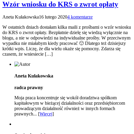
Wzór wniosku do KRS o zwrot opłaty
Aneta Kułakowska
16 lutego 2020
4 komentarze
W ostatnich dniach dostałam kilka maili z prośbami o wzór wniosku
do KRS o zwrot opłaty. Bezpłatnie dzielę się wiedzą wyłącznie na
blogu, a nie w odpowiedzi na indywidualne prośby. W przeciwnym
wypadku nie miałabym kiedy pracować 🙂 Dlatego też dzisiejszy
krótki wpis. Liczę, że dla wielu okaże się pomocny. Zdarza się
czasem, że wniesiecie […]
Aneta Kułakowska
radca prawny
Moja praca koncentruje się wokół doradztwa spółkom
kapitałowym w bieżącej działalności oraz przedsiębiorcom
prowadzącym działalność również w innych formach
prawnych... [
Więcej
]