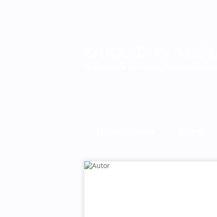
ZARZĄD W SPÓŁC
O prawach i obowiązkach członków
STRONA GŁÓWNA
O MNIE