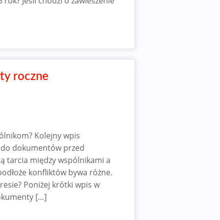
 rok? Jeśli chodzi o zawieszenie
ty roczne
lnikom? Kolejny wpis
pu do dokumentów przed
 tarcia między wspólnikami a
podłoże konfliktów bywa różne.
resie? Poniżej krótki wpis w
okumenty […]