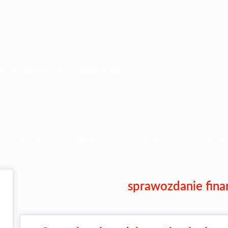
E Z O.O.
 zarządu w spółce kapitałowej
O BLOGU
PUBLIKACJE
PODCASTY
KONTAK
sprawozdanie fin