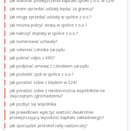
Jak dokonać podwyższenia kapitału spółki z o.o. w S24?
Jak mam sprzedać udziały będąc za granicą?
Jak mogę sprzedać udziały w spółce z o.o.?
Jak można pokryć stratę w spółce z o.o.?
Jak nałożyć dopłaty w spółce z o.o.?
jak numerować uchwały?
jak odwołać członka zarządu
Jak pobrać odpis z KRS?
jak podpisać umowę z członkiem zarządu
Jak podzielić zysk w spółce z o.o.?
Jak poradzić sobie z błędem w S24?
Jak poradzić sobie z nieobecnością wspólników na
zwyczajnym zgromadzeniu?
jak pozbyć się wspólnika
Jak prawidłowo wyliczyć wartość dwukrotnie
przewyższającą wysokość kapitału zakładowego?
Jak sporządzić protokół rady nadzorczej?