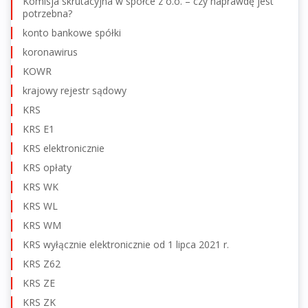
Komisja skrutacyjna w spółce z o.o. – czy naprawdę jest
potrzebna?
konto bankowe spółki
koronawirus
KOWR
krajowy rejestr sądowy
KRS
KRS E1
KRS elektronicznie
KRS opłaty
KRS WK
KRS WL
KRS WM
KRS wyłącznie elektronicznie od 1 lipca 2021 r.
KRS Z62
KRS ZE
KRS ZK