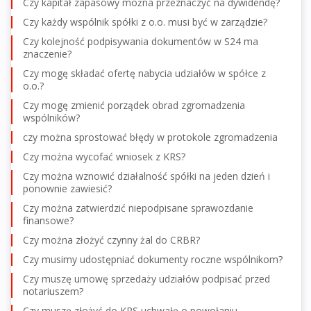
Czy kapitał zapasowy można przeznaczyć na dywidendę?
Czy każdy wspólnik spółki z o.o. musi być w zarządzie?
Czy kolejność podpisywania dokumentów w S24 ma
znaczenie?
Czy mogę składać ofertę nabycia udziałów w spółce z
o.o.?
Czy mogę zmienić porządek obrad zgromadzenia
wspólników?
czy można sprostować błędy w protokole zgromadzenia
Czy można wycofać wniosek z KRS?
Czy można wznowić działalność spółki na jeden dzień i
ponownie zawiesić?
Czy można zatwierdzić niepodpisane sprawozdanie
finansowe?
Czy można złożyć czynny żal do CRBR?
Czy musimy udostępniać dokumenty roczne wspólnikom?
Czy muszę umowę sprzedaży udziałów podpisać przed
notariuszem?
Czy muszę złożyć do KRS uchwałę o powołaniu