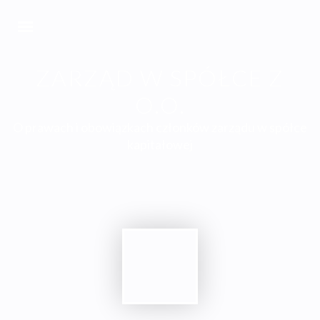
ZARZĄD W SPÓŁCE Z
O.O.
O prawach i obowiązkach członków zarządu w spółce
kapitałowej