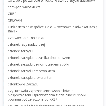
Co zrobić po zwrocie wniosku w S24 po zbyciu udziałów?
cofnięcie wniosku krs
CRBR
CREWAN
Cudzoziemiec w spółce z o.o. – rozmowa z adwokat Kasią
Białek
Czerwiec 2021 na blogu
członek rady nadzorczej
członek zarządu
członek zarządu na zasiłku chorobowym
członek zarządu pełnomocnikiem spółki
członek zarządu pracownikiem
członek zarządu prokurentem
członkowie Zarządu
Czy uchwała zgromadzenia wspólników o
niesporządzaniu sprawozdania z działalności spółki
powinna być załączona do KRS?
Czy art. 210 §1 k.s.h dotyczy także byłego członka