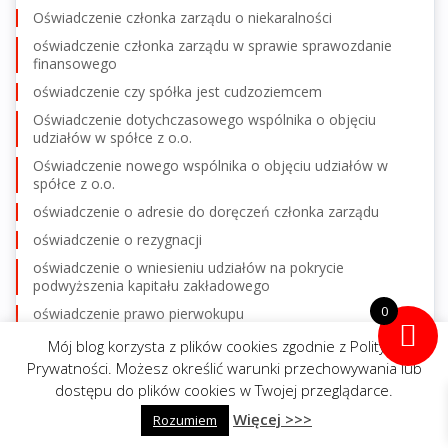
Oświadczenie członka zarządu o niekaralności
oświadczenie członka zarządu w sprawie sprawozdanie
finansowego
oświadczenie czy spółka jest cudzoziemcem
Oświadczenie dotychczasowego wspólnika o objęciu
udziałów w spółce z o.o.
Oświadczenie nowego wspólnika o objęciu udziałów w
spółce z o.o.
oświadczenie o adresie do doręczeń członka zarządu
oświadczenie o rezygnacji
oświadczenie o wniesieniu udziałów na pokrycie
podwyższenia kapitału zakładowego
0
oświadczenie prawo pierwokupu
oświadczenie zarządu
Mój blog korzysta z plików cookies zgodnie z Polityką
Prywatności. Możesz określić warunki przechowywania lub
oświadczenie zarządu o pokryciu kapitału zakładowego
dostępu do plików cookies w Twojej przeglądarce.
oświadczenie zarządu o wniesieniu wkładów
Więcej >>>
napisz do mnie
Rozumiem
zadzwoń
otwarcie likwidacji spółki