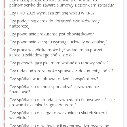
pełnomocnika do zawarcia umowy z członkiem zarządu?
Czy PKD 2025 wymusza zmianę wpisu w KRS?
Czy podaje się adres do doręczeń członków rady
nadzorczej?
Czy powołanie prokurenta jest obowiązkowe?
Czy powołanie zarządu wymaga uchwały notarialnej?
Czy praca wspólnika może być wkładem na poczet
kapitału zakładowego spółki z o.o.?
Czy przeważający pkd mam wpisać do umowy spółki?
Czy rada nadzorcza może sprawdzać dokumenty spółki?
Czy spółka dwuosobowa to dwóch wspólników?
Czy spółka z o.o. musi sporządzać sprawozdanie
finansowe?
Czy spółka z o.o. składa sprawozdania finansowe jeśli nie
prowadzi działalności gospodarczej?
Czy spółka z o.o. ulega rozwiązaniu na skutek śmierci
wspólnika?
Czy spółka z o.o. w likwidacji przeprowadza zwyczajne