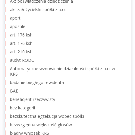
Akt poświadczenia dziedziczenia
akt założycielski spółki z o.o.
aport
apostile
art. 176 ksh
art. 176 ksh
art. 210 ksh
audyt RODO
Automatyczne wznowienie działalności spółki z o.o. w
KRS
badanie biegłego rewidenta
BAE
beneficjent rzeczywisty
bez kategorii
bezskuteczna egzekucja wobec spółki
bezwzględna większość głosów
błędny wniosek KRS