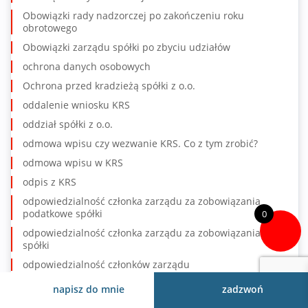
Obowiązki rady nadzorczej po zakończeniu roku
obrotowego
Obowiązki zarządu spółki po zbyciu udziałów
ochrona danych osobowych
Ochrona przed kradzieżą spółki z o.o.
oddalenie wniosku KRS
oddział spółki z o.o.
odmowa wpisu czy wezwanie KRS. Co z tym zrobić?
odmowa wpisu w KRS
odpis z KRS
odpowiedzialność członka zarządu za zobowiązania
podatkowe spółki
0
odpowiedzialność członka zarządu za zobowiązania
spółki
odpowiedzialność członków zarządu
odpowiedzialność karna członków zarządu
napisz do mnie
zadzwoń
odpowiedzialność karna prezesa spółki