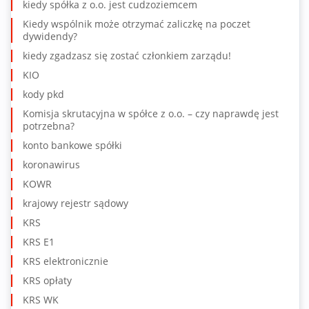
kiedy spółka z o.o. jest cudzoziemcem
Kiedy wspólnik może otrzymać zaliczkę na poczet
dywidendy?
kiedy zgadzasz się zostać członkiem zarządu!
KIO
kody pkd
Komisja skrutacyjna w spółce z o.o. – czy naprawdę jest
potrzebna?
konto bankowe spółki
koronawirus
KOWR
krajowy rejestr sądowy
KRS
KRS E1
KRS elektronicznie
KRS opłaty
KRS WK