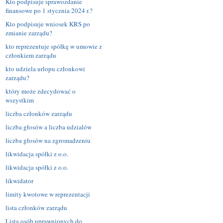
Kto podpisuje sprawozdanie
finansowe po 1 stycznia 2024 r.?
Kto podpisuje wniosek KRS po
zmianie zarządu?
kto reprezentuje spółkę w umowie z
członkiem zarządu
kto udziela urlopu członkowi
zarządu?
który może zdecydować o
wszystkim
liczba członków zarządu
liczba głosów a liczba udzialów
liczba głosów na zgromadzeniu
likwidacja spółki z o.o.
likwidacja spółki z o.o.
likwidator
limity kwotowe w reprezentacji
lista członków zarządu
Lista osób uprawnionych do