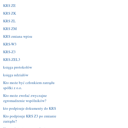
KRS ZE
KRS ZK
KRS ZL
KRS ZM
KRS zmiana wpisu
KRS-W3
KRS-Z3
KRS-ZEL3
księga protokołów
księga udziałów
Kto może być członkiem zarządu
spółki z o.o.
Kto może zwołać zwyczajne
zgromadzenie wspólników?
kto podpisuje dokumenty do KRS
Kto podpisuje KRS Z3 po zmianie
zarządu?