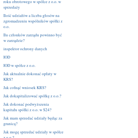
roku obrotowego w spółce z o.o. w
sprzedaży
Ilość udziałów a liczba głosów na
zgromadzeniu wspólników spółki z
o.o.
Ilu członków zarządu powinno być
w zarządzie?
inspektor ochrony danych
IOD
IOD w spółce z o.o.
Jak aktualnie dokonać opłaty w
KRS?
Jak cofnąć wniosek KRS?
Jak dokapitalizować spółkę z o.o.?
Jak dokonać podwyższenia
kapitału spółki z o.o. w S24?
Jak mam sprzedać udziały będąc za
granicą?
Jak mogę sprzedać udziały w spółce
z o.o.?