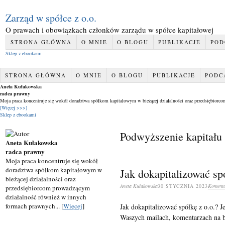
Zarząd w spółce z o.o.
O prawach i obowiązkach członków zarządu w spółce kapitałowej
STRONA GŁÓWNA
O MNIE
O BLOGU
PUBLIKACJE
POD
Sklep z ebookami
STRONA GŁÓWNA
O MNIE
O BLOGU
PUBLIKACJE
PODC
Aneta Kułakowska
radca prawny
Moja praca koncentruje się wokół doradztwa spółkom kapitałowym w bieżącej działalności oraz przedsiębior
[Więcej >>>]
Sklep z ebookami
Podwyższenie kapitału
Aneta Kułakowska
radca prawny
Moja praca koncentruje się wokół
doradztwa spółkom kapitałowym w
Jak dokapitalizować sp
bieżącej działalności oraz
Aneta Kułakowska
30 STYCZNIA 2023
Komenta
przedsiębiorcom prowadzącym
działalność również w innych
formach prawnych... [
Więcej
]
Jak dokapitalizować spółkę z o.o.? J
Waszych mailach, komentarzach na bl