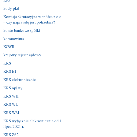
kody pkd
Komisja skrutacyjna w spółce z o.o.
– czy naprawdę jest potrzebna?
konto bankowe spółki
koronawirus
KOWR
krajowy rejestr sądowy
KRS
KRS E1
KRS elektronicznie
KRS opłaty
KRS WK
KRS WL
KRS WM
KRS wyłącznie elektronicznie od 1
lipca 2021 r.
KRS Z62