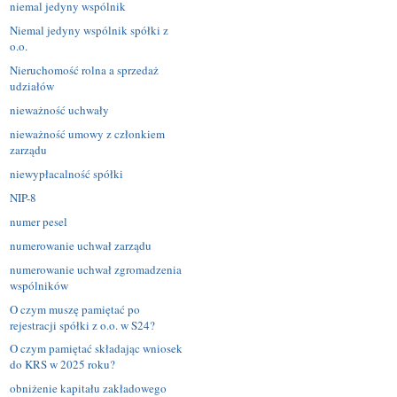
niemal jedyny wspólnik
Niemal jedyny wspólnik spółki z
o.o.
Nieruchomość rolna a sprzedaż
udziałów
nieważność uchwały
nieważność umowy z członkiem
zarządu
niewypłacalność spółki
NIP-8
numer pesel
numerowanie uchwał zarządu
numerowanie uchwał zgromadzenia
wspólników
O czym muszę pamiętać po
rejestracji spółki z o.o. w S24?
O czym pamiętać składając wniosek
do KRS w 2025 roku?
obniżenie kapitału zakładowego