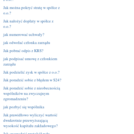
Jak można pokryć stratę w spółce z
o.o.?
Jak nałożyć dopłaty w spółce z
o.o.?
jak numerować uchwały?
jak odwołać członka zarządu
Jak pobrać odpis z KRS?
jak podpisać umowę z członkiem
zarządu
Jak podzielić zysk w spółce z o.o.?
Jak poradzić sobie z błędem w S24?
Jak poradzić sobie z nieobecnością
wspólników na zwyczajnym
zgromadzeniu?
jak pozbyć się wspólnika
Jak prawidłowo wyliczyć wartość
dwukrotnie przewyższającą
wysokość kapitału zakładowego?
Jak sporządzić protokół rady