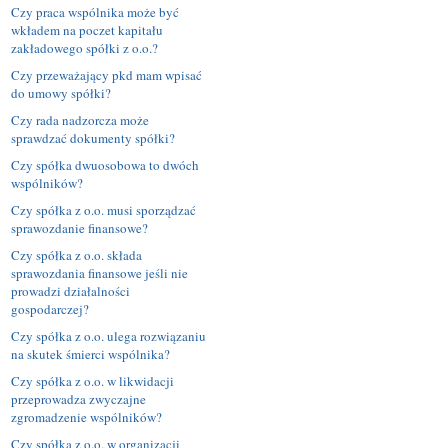
Czy praca wspólnika może być
wkładem na poczet kapitału
zakładowego spółki z o.o.?
Czy przeważający pkd mam wpisać
do umowy spółki?
Czy rada nadzorcza może
sprawdzać dokumenty spółki?
Czy spółka dwuosobowa to dwóch
wspólników?
Czy spółka z o.o. musi sporządzać
sprawozdanie finansowe?
Czy spółka z o.o. składa
sprawozdania finansowe jeśli nie
prowadzi działalności
gospodarczej?
Czy spółka z o.o. ulega rozwiązaniu
na skutek śmierci wspólnika?
Czy spółka z o.o. w likwidacji
przeprowadza zwyczajne
zgromadzenie wspólników?
Czy spółka z o.o. w organizacji