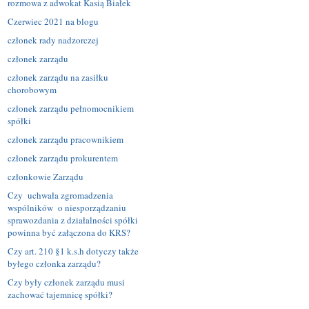
rozmowa z adwokat Kasią Białek
Czerwiec 2021 na blogu
członek rady nadzorczej
członek zarządu
członek zarządu na zasiłku
chorobowym
członek zarządu pełnomocnikiem
spółki
członek zarządu pracownikiem
członek zarządu prokurentem
członkowie Zarządu
Czy uchwała zgromadzenia
wspólników o niesporządzaniu
sprawozdania z działalności spółki
powinna być załączona do KRS?
Czy art. 210 §1 k.s.h dotyczy także
byłego członka zarządu?
Czy były członek zarządu musi
zachować tajemnicę spółki?