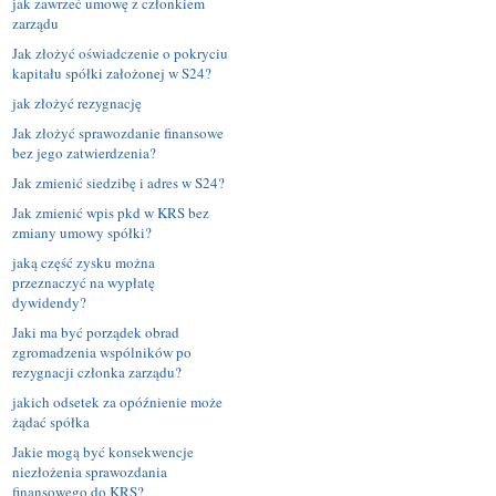
jak zawrzeć umowę z członkiem
zarządu
Jak złożyć oświadczenie o pokryciu
kapitału spółki założonej w S24?
jak złożyć rezygnację
Jak złożyć sprawozdanie finansowe
bez jego zatwierdzenia?
Jak zmienić siedzibę i adres w S24?
Jak zmienić wpis pkd w KRS bez
zmiany umowy spółki?
jaką część zysku można
przeznaczyć na wypłatę
dywidendy?
Jaki ma być porządek obrad
zgromadzenia wspólników po
rezygnacji członka zarządu?
jakich odsetek za opóźnienie może
żądać spółka
Jakie mogą być konsekwencje
niezłożenia sprawozdania
finansowego do KRS?