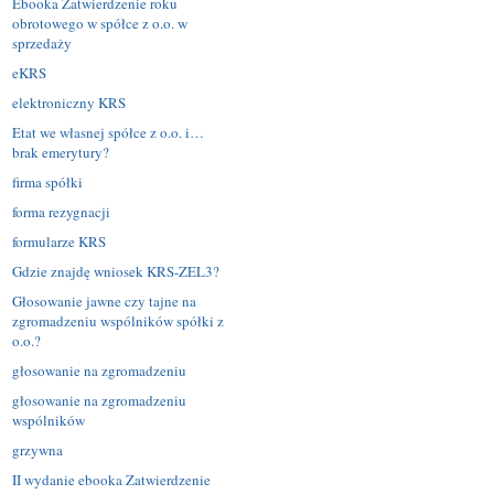
Ebooka Zatwierdzenie roku
obrotowego w spółce z o.o. w
sprzedaży
eKRS
elektroniczny KRS
Etat we własnej spółce z o.o. i…
brak emerytury?
firma spółki
forma rezygnacji
formularze KRS
Gdzie znajdę wniosek KRS-ZEL3?
Głosowanie jawne czy tajne na
zgromadzeniu wspólników spółki z
o.o.?
głosowanie na zgromadzeniu
głosowanie na zgromadzeniu
wspólników
grzywna
II wydanie ebooka Zatwierdzenie