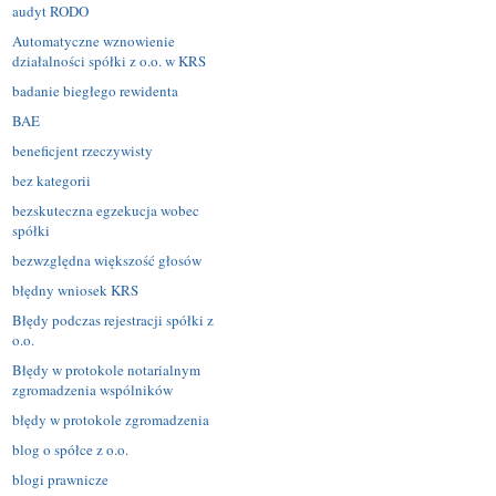
audyt RODO
Automatyczne wznowienie
działalności spółki z o.o. w KRS
badanie biegłego rewidenta
BAE
beneficjent rzeczywisty
bez kategorii
bezskuteczna egzekucja wobec
spółki
bezwzględna większość głosów
błędny wniosek KRS
Błędy podczas rejestracji spółki z
o.o.
Błędy w protokole notarialnym
zgromadzenia wspólników
błędy w protokole zgromadzenia
blog o spółce z o.o.
blogi prawnicze