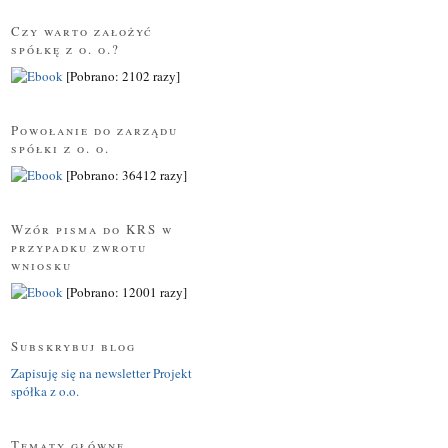
Czy warto założyć
spółkę z o. o.?
[Pobrano: 2102 razy]
Powołanie do zarządu
spółki z o. o.
[Pobrano: 36412 razy]
Wzór pisma do KRS w
przypadku zwrotu
wniosku
[Pobrano: 12001 razy]
Subskrybuj blog
Zapisuję się na newsletter Projekt
spółka z o.o.
Tematy główne