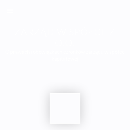
ZARZĄD W SPÓŁCE Z
O.O.
O prawach i obowiązkach członków zarządu w spółce
kapitałowej