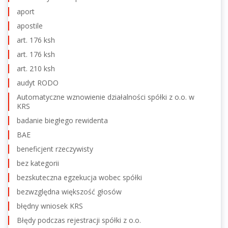
aport
apostile
art. 176 ksh
art. 176 ksh
art. 210 ksh
audyt RODO
Automatyczne wznowienie działalności spółki z o.o. w
KRS
badanie biegłego rewidenta
BAE
beneficjent rzeczywisty
bez kategorii
bezskuteczna egzekucja wobec spółki
bezwzględna większość głosów
błędny wniosek KRS
Błędy podczas rejestracji spółki z o.o.