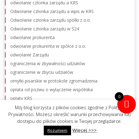
odwołanie członka zarządu a KRS
Odwołanie członka zarządu a wpis w KRS
Odwołanie członka zarządu spółki z o.o.
Odwołanie członka zarządu w S24
odwołanie prokurenta
odwołanie prokurenta w spółce z o.o.
odwołanie Zarządu
ograniczenia w zbywalności udziałów
ograniczenie w zbyciu udziałów
omyłki pisarskie w protokole zgromadzenia
opłata od pozwu o wyłączenie wspólnika
0
opłaty KRS
opodatkowanie wynagrodzenia członka zarządu
Mój blog korzysta z plików cookies zgodnie z Polityką
Prywatności. Możesz określić warunki przechowywania lub
opóźnienie w płatnościach
dostępu do plików cookies w Twojej przeglądarce.
opóźnienie w platnościach
Więcej >>>
napisz do mnie
Rozumiem
zadzwoń
Oświadczenie członka zarządu o niekaralności