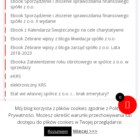
Ebook Sporządzenie i złożenie sprawozdania finansowego
spółki z o.o.
Ebook Sporządzenie i złożenie sprawozdania finansowego
spółki z o.o. II wydanie
Ebook z Kalendarza Świątecznego na cele charytatywne
Ebook Zebrane wpisy z bloga likwidacja spółki z o.o.
Ebook Zebrane wpisy z bloga zarząd spółki z o.o. Lata
2018-2023
Ebooka Zatwierdzenie roku obrotowego w spółce z o.o. w
sprzedaży
eKRS
elektroniczny KRS
Etat we własnej spółce z o.o. i… brak emerytury?
0
firma spółki
Mój blog korzysta z plików cookies zgodnie z Polityką
forma rezygnacji
Prywatności. Możesz określić warunki przechowywania lub
formularze KRS
dostępu do plików cookies w Twojej przeglądarce.
Gdzie znajdę wniosek KRS-ZEL3?
Więcej >>>
napisz do mnie
Rozumiem
zadzwoń
Głosowanie jawne czy tajne na zgromadzeniu wspólników