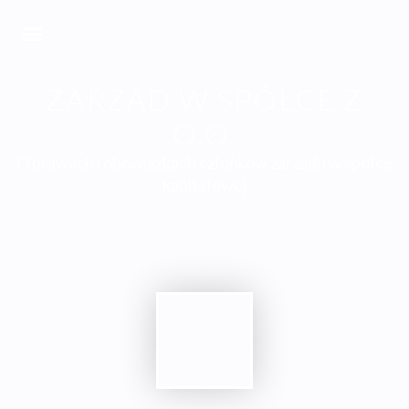
ZARZĄD W SPÓŁCE Z
O.O.
O prawach i obowiązkach członków zarządu w spółce
kapitałowej