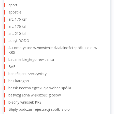
aport
apostile
art. 176 ksh
art. 176 ksh
art. 210 ksh
audyt RODO
Automatyczne wznowienie działalności spółki z o.o. w
KRS
badanie biegłego rewidenta
BAE
beneficjent rzeczywisty
bez kategorii
bezskuteczna egzekucja wobec spółki
bezwzględna większość głosów
błędny wniosek KRS
Błędy podczas rejestracji spółki z o.o.