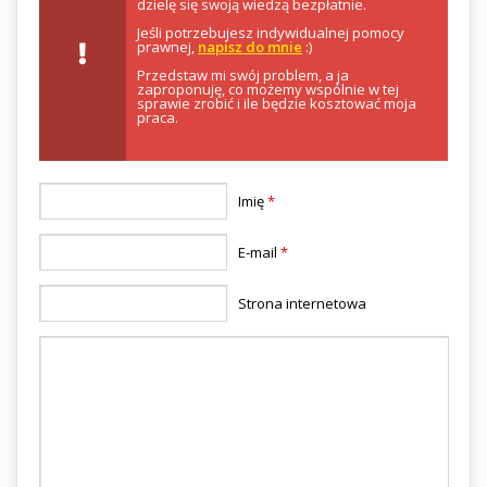
dzielę się swoją wiedzą bezpłatnie.
Jeśli potrzebujesz indywidualnej pomocy
prawnej,
napisz do mnie
:)
Przedstaw mi swój problem, a ja
zaproponuję, co możemy wspólnie w tej
sprawie zrobić i ile będzie kosztować moja
praca.
Imię
*
E-mail
*
Strona internetowa