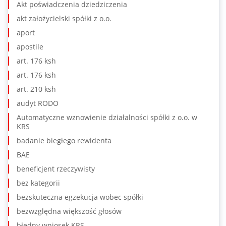
Akt poświadczenia dziedziczenia
akt założycielski spółki z o.o.
aport
apostile
art. 176 ksh
art. 176 ksh
art. 210 ksh
audyt RODO
Automatyczne wznowienie działalności spółki z o.o. w
KRS
badanie biegłego rewidenta
BAE
beneficjent rzeczywisty
bez kategorii
bezskuteczna egzekucja wobec spółki
bezwzględna większość głosów
błędny wniosek KRS