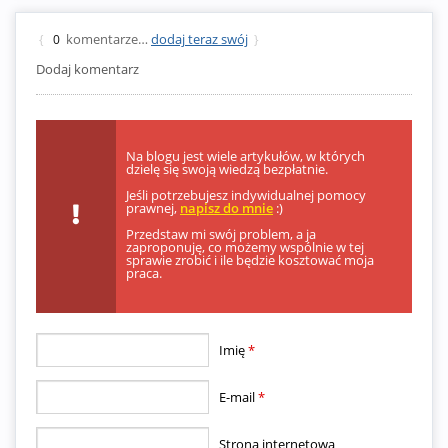
komentarze…
dodaj teraz swój
{
0
}
Dodaj komentarz
Na blogu jest wiele artykułów, w których
dzielę się swoją wiedzą bezpłatnie.
Jeśli potrzebujesz indywidualnej pomocy
prawnej,
napisz do mnie
:)
Przedstaw mi swój problem, a ja
zaproponuję, co możemy wspólnie w tej
sprawie zrobić i ile będzie kosztować moja
praca.
Imię
*
E-mail
*
Strona internetowa