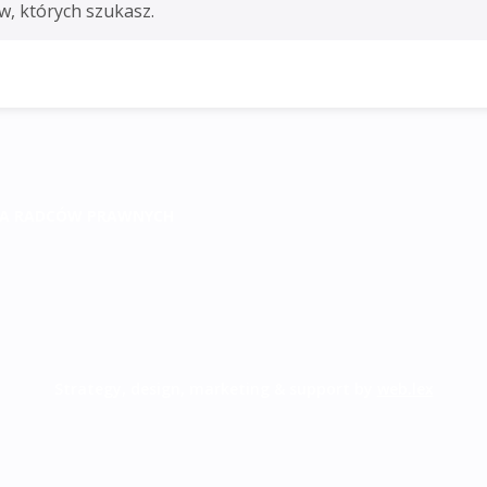
w, których szukasz.
RIA RADCÓW PRAWNYCH
Strategy, design, marketing & support by
web.lex