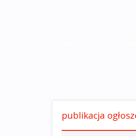
ZARZĄD W SPÓŁC
O prawach i obowiązkach członków 
STRONA GŁÓWNA
O MNIE
publikacja ogłos