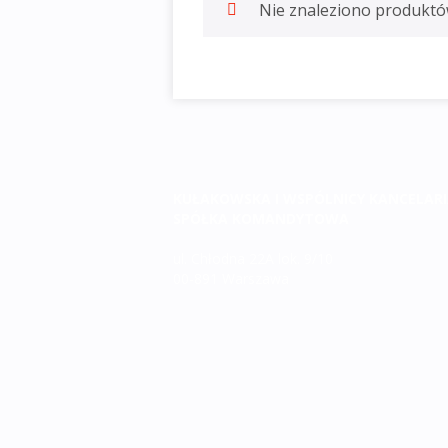
Nie znaleziono produktó
KUŁAKOWSKA I WSPÓLNICY KANCELA
SPÓŁKA KOMANDYTOWA
ul. Chłodna 22A lok. 9/10
00-891 Warszawa