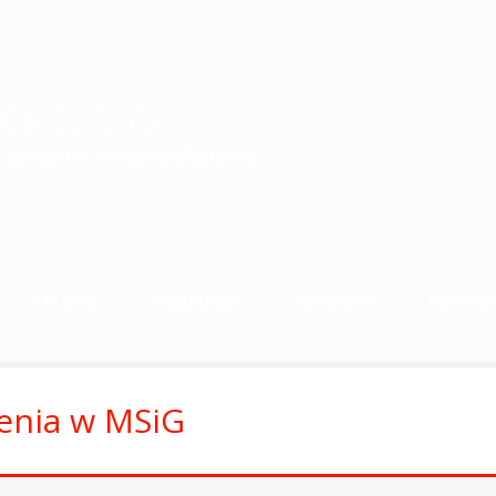
E Z O.O.
zarządu w spółce kapitałowej
O BLOGU
PUBLIKACJE
PODCASTY
KONTAK
zenia w MSiG