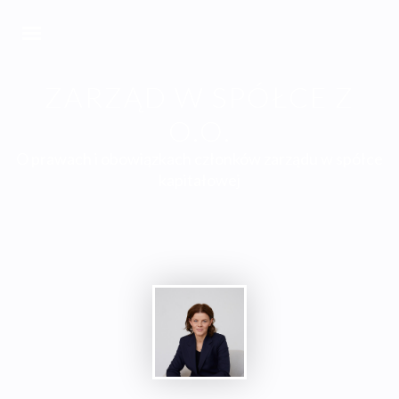
ZARZĄD W SPÓŁCE Z
O.O.
O prawach i obowiązkach członków zarządu w spółce
kapitałowej