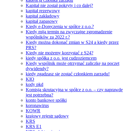
kadencja członka zarządu
Kapitał nie został pokryty i co dalej?
kapitał rezerwowy
kapitał zakładowy
kapitał zapasowy
Kiedy e-Doręczenia w spółce z o.o.?
Kiedy mija termin na zwyczajne zgromadzenie
wspólników za 2022 r.?
Kiedy można dokonać zmian w S24 a kiedy przez
PRS?
Kiedy nie możemy korzystać z S24?
kiedy spółka z o.o. jest cudzoziemcem
Kiedy wspólnik może otrzymać zaliczkę na poczet
dywidendy?
kiedy zgadzasz się zostać członkiem zarządu!
KIO
kody pkd
Komisja skrutacyjna w spółce z o.o. – czy naprawdę
jest potrzebna?
konto bankowe spółki
koronawirus
KOWR
krajowy rejestr sądowy
KRS
KRS E1