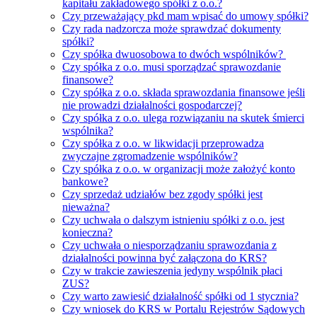
kapitału zakładowego spółki z o.o.?
Czy przeważający pkd mam wpisać do umowy spółki?
Czy rada nadzorcza może sprawdzać dokumenty
spółki?
Czy spółka dwuosobowa to dwóch wspólników?
Czy spółka z o.o. musi sporządzać sprawozdanie
finansowe?
Czy spółka z o.o. składa sprawozdania finansowe jeśli
nie prowadzi działalności gospodarczej?
Czy spółka z o.o. ulega rozwiązaniu na skutek śmierci
wspólnika?
Czy spółka z o.o. w likwidacji przeprowadza
zwyczajne zgromadzenie wspólników?
Czy spółka z o.o. w organizacji może założyć konto
bankowe?
Czy sprzedaż udziałów bez zgody spółki jest
nieważna?
Czy uchwała o dalszym istnieniu spółki z o.o. jest
konieczna?
Czy uchwała o niesporządzaniu sprawozdania z
działalności powinna być załączona do KRS?
Czy w trakcie zawieszenia jedyny wspólnik płaci
ZUS?
Czy warto zawiesić działalność spółki od 1 stycznia?
Czy wniosek do KRS w Portalu Rejestrów Sądowych