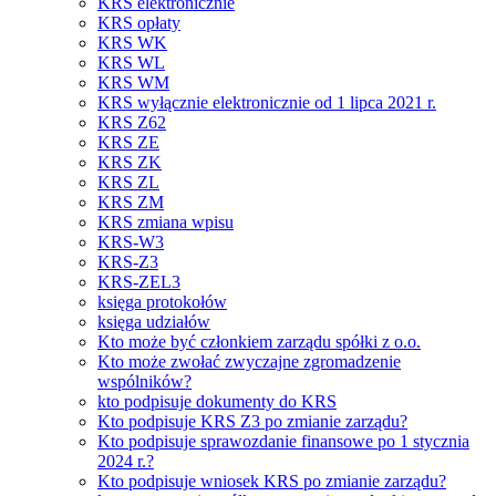
KRS elektronicznie
KRS opłaty
KRS WK
KRS WL
KRS WM
KRS wyłącznie elektronicznie od 1 lipca 2021 r.
KRS Z62
KRS ZE
KRS ZK
KRS ZL
KRS ZM
KRS zmiana wpisu
KRS-W3
KRS-Z3
KRS-ZEL3
księga protokołów
księga udziałów
Kto może być członkiem zarządu spółki z o.o.
Kto może zwołać zwyczajne zgromadzenie
wspólników?
kto podpisuje dokumenty do KRS
Kto podpisuje KRS Z3 po zmianie zarządu?
Kto podpisuje sprawozdanie finansowe po 1 stycznia
2024 r.?
Kto podpisuje wniosek KRS po zmianie zarządu?