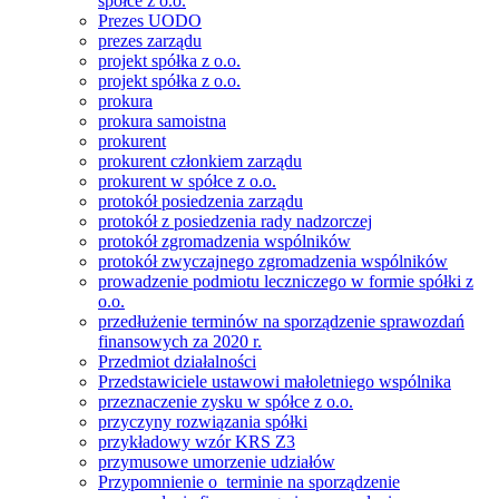
spółce z o.o.
Prezes UODO
prezes zarządu
projekt spółka z o.o.
projekt spółka z o.o.
prokura
prokura samoistna
prokurent
prokurent członkiem zarządu
prokurent w spółce z o.o.
protokół posiedzenia zarządu
protokół z posiedzenia rady nadzorczej
protokół zgromadzenia wspólników
protokół zwyczajnego zgromadzenia wspólników
prowadzenie podmiotu leczniczego w formie spółki z
o.o.
przedłużenie terminów na sporządzenie sprawozdań
finansowych za 2020 r.
Przedmiot działalności
Przedstawiciele ustawowi małoletniego wspólnika
przeznaczenie zysku w spółce z o.o.
przyczyny rozwiązania spółki
przykładowy wzór KRS Z3
przymusowe umorzenie udziałów
Przypomnienie o terminie na sporządzenie