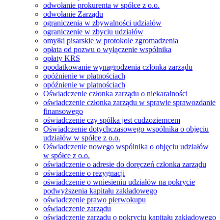
odwołanie prokurenta w spółce z o.o.
odwołanie Zarządu
ograniczenia w zbywalności udziałów
ograniczenie w zbyciu udziałów
omyłki pisarskie w protokole zgromadzenia
opłata od pozwu o wyłączenie wspólnika
opłaty KRS
opodatkowanie wynagrodzenia członka zarządu
opóźnienie w płatnościach
opóźnienie w platnościach
Oświadczenie członka zarządu o niekaralności
oświadczenie członka zarządu w sprawie sprawozdanie
finansowego
oświadczenie czy spółka jest cudzoziemcem
Oświadczenie dotychczasowego wspólnika o objęciu
udziałów w spółce z o.o.
Oświadczenie nowego wspólnika o objęciu udziałów
w spółce z o.o.
oświadczenie o adresie do doręczeń członka zarządu
oświadczenie o rezygnacji
oświadczenie o wniesieniu udziałów na pokrycie
podwyższenia kapitału zakładowego
oświadczenie prawo pierwokupu
oświadczenie zarządu
oświadczenie zarządu o pokryciu kapitału zakładowego