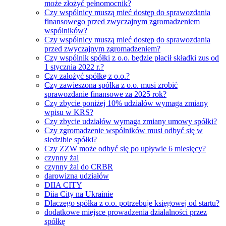
może złożyć pełnomocnik?
Czy wspólnicy muszą mieć dostęp do sprawozdania
finansowego przed zwyczajnym zgromadzeniem
wspólników?
Czy wspólnicy muszą mieć dostęp do sprawozdania
przed zwyczajnym zgromadzeniem?
Czy wspólnik spółki z o.o. będzie płacił składki zus od
1 stycznia 2022 r.?
Czy założyć spółkę z o.o.?
Czy zawieszona spółka z o.o. musi zrobić
sprawozdanie finansowe za 2025 rok?
Czy zbycie poniżej 10% udziałów wymaga zmiany
wpisu w KRS?
Czy zbycie udziałów wymaga zmiany umowy spółki?
Czy zgromadzenie wspólników musi odbyć się w
siedzibie spółki?
Czy ZZW może odbyć się po upływie 6 miesięcy?
czynny żal
czynny żal do CRBR
darowizna udziałów
DIIA CITY
Diia City na Ukrainie
Dlaczego spółka z o.o. potrzebuje księgowej od startu?
dodatkowe miejsce prowadzenia działalności przez
spółkę