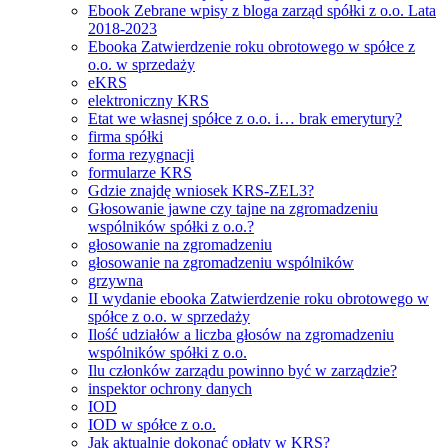
Ebook Zebrane wpisy z bloga zarząd spółki z o.o. Lata
2018-2023
Ebooka Zatwierdzenie roku obrotowego w spółce z
o.o. w sprzedaży
eKRS
elektroniczny KRS
Etat we własnej spółce z o.o. i… brak emerytury?
firma spółki
forma rezygnacji
formularze KRS
Gdzie znajdę wniosek KRS-ZEL3?
Głosowanie jawne czy tajne na zgromadzeniu
wspólników spółki z o.o.?
głosowanie na zgromadzeniu
głosowanie na zgromadzeniu wspólników
grzywna
II wydanie ebooka Zatwierdzenie roku obrotowego w
spółce z o.o. w sprzedaży
Ilość udziałów a liczba głosów na zgromadzeniu
wspólników spółki z o.o.
Ilu członków zarządu powinno być w zarządzie?
inspektor ochrony danych
IOD
IOD w spółce z o.o.
Jak aktualnie dokonać opłaty w KRS?