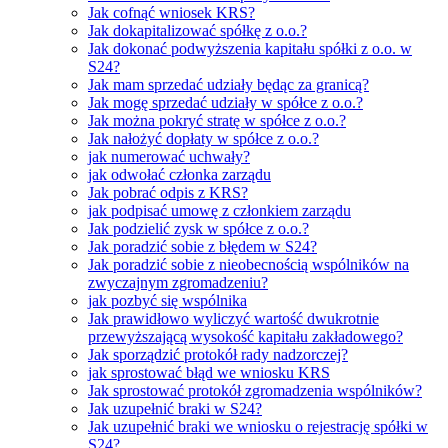
Jak cofnąć wniosek KRS?
Jak dokapitalizować spółkę z o.o.?
Jak dokonać podwyższenia kapitału spółki z o.o. w
S24?
Jak mam sprzedać udziały będąc za granicą?
Jak mogę sprzedać udziały w spółce z o.o.?
Jak można pokryć stratę w spółce z o.o.?
Jak nałożyć dopłaty w spółce z o.o.?
jak numerować uchwały?
jak odwołać członka zarządu
Jak pobrać odpis z KRS?
jak podpisać umowę z członkiem zarządu
Jak podzielić zysk w spółce z o.o.?
Jak poradzić sobie z błędem w S24?
Jak poradzić sobie z nieobecnością wspólników na
zwyczajnym zgromadzeniu?
jak pozbyć się wspólnika
Jak prawidłowo wyliczyć wartość dwukrotnie
przewyższającą wysokość kapitału zakładowego?
Jak sporządzić protokół rady nadzorczej?
jak sprostować błąd we wniosku KRS
Jak sprostować protokół zgromadzenia wspólników?
Jak uzupełnić braki w S24?
Jak uzupełnić braki we wniosku o rejestrację spółki w
S24?