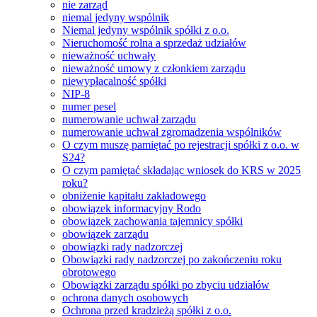
nie zarząd
niemal jedyny wspólnik
Niemal jedyny wspólnik spółki z o.o.
Nieruchomość rolna a sprzedaż udziałów
nieważność uchwały
nieważność umowy z członkiem zarządu
niewypłacalność spółki
NIP-8
numer pesel
numerowanie uchwał zarządu
numerowanie uchwał zgromadzenia wspólników
O czym muszę pamiętać po rejestracji spółki z o.o. w
S24?
O czym pamiętać składając wniosek do KRS w 2025
roku?
obniżenie kapitału zakładowego
obowiązek informacyjny Rodo
obowiązek zachowania tajemnicy spółki
obowiązek zarządu
obowiązki rady nadzorczej
Obowiązki rady nadzorczej po zakończeniu roku
obrotowego
Obowiązki zarządu spółki po zbyciu udziałów
ochrona danych osobowych
Ochrona przed kradzieżą spółki z o.o.