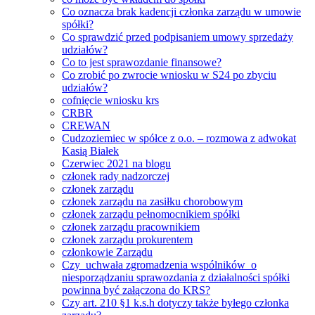
Co oznacza brak kadencji członka zarządu w umowie
spółki?
Co sprawdzić przed podpisaniem umowy sprzedaży
udziałów?
Co to jest sprawozdanie finansowe?
Co zrobić po zwrocie wniosku w S24 po zbyciu
udziałów?
cofnięcie wniosku krs
CRBR
CREWAN
Cudzoziemiec w spółce z o.o. – rozmowa z adwokat
Kasią Białek
Czerwiec 2021 na blogu
członek rady nadzorczej
członek zarządu
członek zarządu na zasiłku chorobowym
członek zarządu pełnomocnikiem spółki
członek zarządu pracownikiem
członek zarządu prokurentem
członkowie Zarządu
Czy uchwała zgromadzenia wspólników o
niesporządzaniu sprawozdania z działalności spółki
powinna być załączona do KRS?
Czy art. 210 §1 k.s.h dotyczy także byłego członka