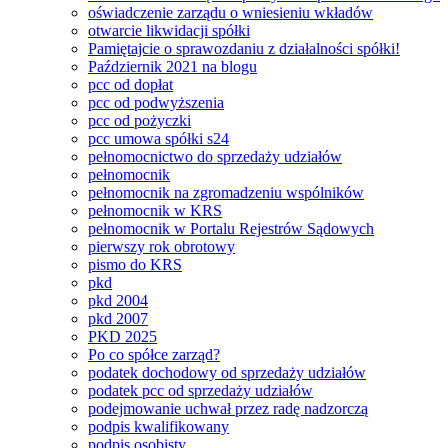
oświadczenie zarządu o wniesieniu wkładów
otwarcie likwidacji spółki
Pamiętajcie o sprawozdaniu z działalności spółki!
Październik 2021 na blogu
pcc od dopłat
pcc od podwyższenia
pcc od pożyczki
pcc umowa spółki s24
pełnomocnictwo do sprzedaży udziałów
pełnomocnik
pełnomocnik na zgromadzeniu wspólników
pełnomocnik w KRS
pełnomocnik w Portalu Rejestrów Sądowych
pierwszy rok obrotowy
pismo do KRS
pkd
pkd 2004
pkd 2007
PKD 2025
Po co spółce zarząd?
podatek dochodowy od sprzedaży udziałów
podatek pcc od sprzedaży udziałów
podejmowanie uchwał przez radę nadzorczą
podpis kwalifikowany
podpis osobisty