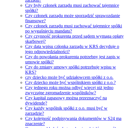
zarządu?
Czy były członek zarządu musi zachować tajemnicę
spółki?
Czy członek zarządu może sporządzić sprawozdanie
finansowe?
Czy członek zarządu musi zachować tajemnicę spółki
po wygaśnięciu mandatu?
Czy czynność prokurenta przed sądem wymaga opłaty
skarbowej?
Czy data wpisu członka zarządu w KRS decyduje o
jego odpowiedzialności?
Czy do powołania prokurenta potrzebny jest zapis w
umowie spółki?
Czy do zmiany umowy spółki potrzebuję wpisu w
KRS?
czy dziecko może być udziałowcem spółki z o.o.
Czy dziecko może być wspólnikiem spółki z o.o.?
Czy jednego roku można odbyć więcej niż jedno
zwyczajne zgromadzenie wspólników?
Czy kapitał zapasowy można przeznaczyć na
dywidendę?
Czy każdy wspólnik spółki z o.o. musi być w
zarządzie?
Czy kolejność podpisywania dokumentów w S24 ma
znaczenie?