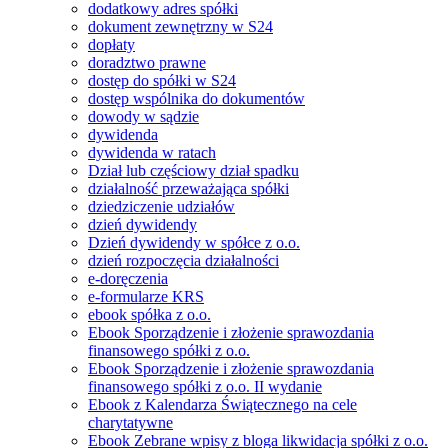
dodatkowy adres spółki
dokument zewnętrzny w S24
dopłaty
doradztwo prawne
dostęp do spółki w S24
dostęp wspólnika do dokumentów
dowody w sądzie
dywidenda
dywidenda w ratach
Dział lub częściowy dział spadku
działalność przeważająca spółki
dziedziczenie udziałów
dzień dywidendy
Dzień dywidendy w spółce z o.o.
dzień rozpoczęcia działalności
e-doręczenia
e-formularze KRS
ebook spółka z o.o.
Ebook Sporządzenie i złożenie sprawozdania
finansowego spółki z o.o.
Ebook Sporządzenie i złożenie sprawozdania
finansowego spółki z o.o. II wydanie
Ebook z Kalendarza Świątecznego na cele
charytatywne
Ebook Zebrane wpisy z bloga likwidacja spółki z o.o.