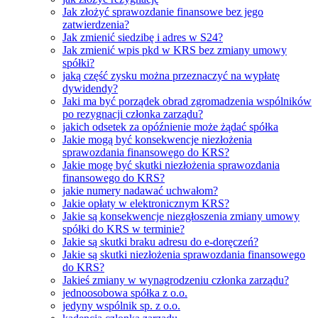
Jak złożyć sprawozdanie finansowe bez jego
zatwierdzenia?
Jak zmienić siedzibę i adres w S24?
Jak zmienić wpis pkd w KRS bez zmiany umowy
spółki?
jaką część zysku można przeznaczyć na wypłatę
dywidendy?
Jaki ma być porządek obrad zgromadzenia wspólników
po rezygnacji członka zarządu?
jakich odsetek za opóźnienie może żądać spółka
Jakie mogą być konsekwencje niezłożenia
sprawozdania finansowego do KRS?
Jakie mogę być skutki niezłożenia sprawozdania
finansowego do KRS?
jakie numery nadawać uchwałom?
Jakie opłaty w elektronicznym KRS?
Jakie są konsekwencje niezgłoszenia zmiany umowy
spółki do KRS w terminie?
Jakie są skutki braku adresu do e-doręczeń?
Jakie są skutki niezłożenia sprawozdania finansowego
do KRS?
Jakieś zmiany w wynagrodzeniu członka zarządu?
jednoosobowa spółka z o.o.
jedyny wspólnik sp. z o.o.