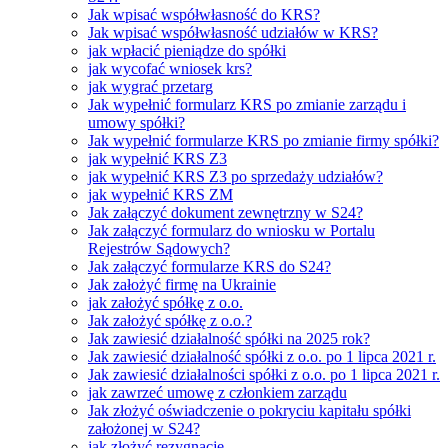
Jak wpisać współwłasność do KRS?
Jak wpisać współwłasność udziałów w KRS?
jak wpłacić pieniądze do spółki
jak wycofać wniosek krs?
jak wygrać przetarg
Jak wypełnić formularz KRS po zmianie zarządu i
umowy spółki?
Jak wypełnić formularze KRS po zmianie firmy spółki?
jak wypełnić KRS Z3
jak wypełnić KRS Z3 po sprzedaży udziałów?
jak wypełnić KRS ZM
Jak załączyć dokument zewnętrzny w S24?
Jak załączyć formularz do wniosku w Portalu
Rejestrów Sądowych?
Jak załączyć formularze KRS do S24?
Jak założyć firmę na Ukrainie
jak założyć spółkę z o.o.
Jak założyć spółkę z o.o.?
Jak zawiesić działalność spółki na 2025 rok?
Jak zawiesić działalność spółki z o.o. po 1 lipca 2021 r.
Jak zawiesić działalności spółki z o.o. po 1 lipca 2021 r.
jak zawrzeć umowę z członkiem zarządu
Jak złożyć oświadczenie o pokryciu kapitału spółki
założonej w S24?
jak złożyć rezygnację