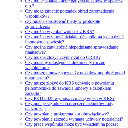
Czy mogę składać ofertę nabycia udziałów w spółce z
o.o.?
Czy mogę zmienić porządek obrad zgromadzenia
wspólników?
czy można sprostować błędy w protokole
zgromadzenia
Czy można wycofać wniosek z KRS?
Czy można wznowić działalność spółki na jeden dzień
i ponownie zawiesić?
Czy można zatwierdzić niepodpisane sprawozdanie
finansowe?
Czy można złożyć czynny żal do CRBR?
Czy musimy udostępniać dokumenty roczne
wspólnikom?
Czy muszę umowę sprzedaży udziałów podpisać przed
notariuszem?
Czy muszę złożyć do KRS uchwałę o powołaniu
pełnomocnika do zawarcia umowy z członkiem
zarządu?
Czy PKD 2025 wymusza zmianę wpisu w KRS?
Czy podaje się adres do doręczeń członków rady
nadzorczej?
Czy powołanie prokurenta jest obowiązkowe?
Czy powołanie zarządu wymaga uchwały notarialnej?
Czy praca wspólnika może być wkładem na poczet