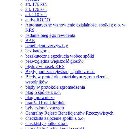
art. 176 ksh
art. 176 ksh
art. 210 ksh
audyt RODO
Automatyczne wznowienie działalności spółki z o.o. w
KRS
badanie biegłego rewidenta
BAE
beneficjent rzeczywisty
bez kategorii
bezskuteczna egzekucja wobec spółki
bezwzględna większość głosów
błędny wniosek KRS
Błędy podczas rejestracji spółki z o.o.
Błędy w protokole notarialnym zgromadzenia
wspólników
błędy w protokole zgromadzenia
blog o spółce z o.o.
blogi prawnicze
branża IT na Ukrainie
były członek zarządu
Centralny Rejestr Beneficjentów Rzeczywistych
checklista założenie spółki z o.o.
checklisty spółka z o.o.
co może być wkładem do spółki