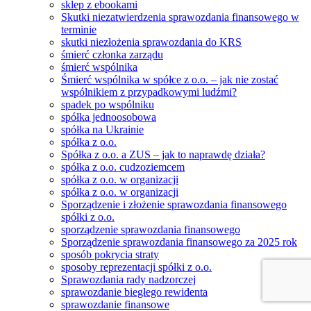
sklep z ebookami
Skutki niezatwierdzenia sprawozdania finansowego w
terminie
skutki niezłożenia sprawozdania do KRS
śmierć członka zarządu
śmierć wspólnika
Śmierć wspólnika w spółce z o.o. – jak nie zostać
wspólnikiem z przypadkowymi ludźmi?
spadek po wspólniku
spółka jednoosobowa
spółka na Ukrainie
spółka z o.o.
Spółka z o.o. a ZUS – jak to naprawdę działa?
spółka z o.o. cudzoziemcem
spółka z o.o. w organizacji
spółka z o.o. w organizacji
Sporządzenie i złożenie sprawozdania finansowego
spółki z o.o.
sporządzenie sprawozdania finansowego
Sporządzenie sprawozdania finansowego za 2025 rok
sposób pokrycia straty
sposoby reprezentacji spółki z o.o.
Sprawozdania rady nadzorczej
sprawozdanie biegłego rewidenta
sprawozdanie finansowe