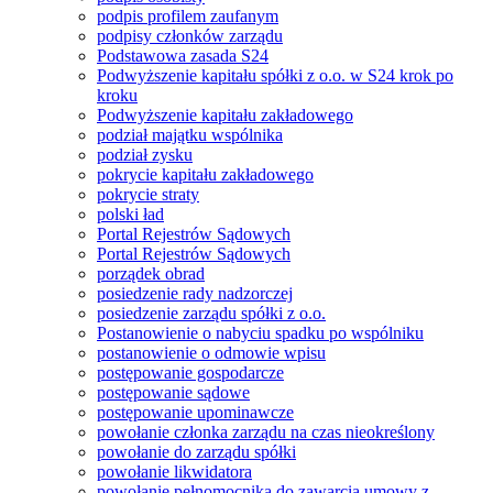
podpis profilem zaufanym
podpisy członków zarządu
Podstawowa zasada S24
Podwyższenie kapitału spółki z o.o. w S24 krok po
kroku
Podwyższenie kapitału zakładowego
podział majątku wspólnika
podział zysku
pokrycie kapitału zakładowego
pokrycie straty
polski ład
Portal Rejestrów Sądowych
Portal Rejestrów Sądowych
porządek obrad
posiedzenie rady nadzorczej
posiedzenie zarządu spółki z o.o.
Postanowienie o nabyciu spadku po wspólniku
postanowienie o odmowie wpisu
postępowanie gospodarcze
postępowanie sądowe
postępowanie upominawcze
powołanie członka zarządu na czas nieokreślony
powołanie do zarządu spółki
powołanie likwidatora
powołanie pełnomocnika do zawarcia umowy z