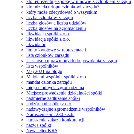
kto reprezentuje spółkę w umowie z członkiem zarządu
kto udziela urlopu członkowi zarządu?
który może zdecydować o wszystkim
liczba członków zarządu
liczba głosów a liczba udzialów
liczba głosów na zgromadzeniu
likwidacja spółki z o.o.
likwidacja spółki z o.o.
likwidator
limity kwotowe w reprezentacji
lista członków zarządu
Lista osób uprawnionych do powołania zarządu
lista wspólników
Maj 2021 na blogu
Małoletni wspólnik spółki z o.o.
mandat członka zarządu
miejsce odbycia zgromadzenia
Miejsce prowadzenia działalności spółki
nadmierne zadłużenie spółki
nadzór nad spółką z o.o.
nadzwyczajne zgromadzenie wspólników
Naruszenie art. 230 k.s.h.
naruszenie zakazu konkurencji
nazwa spółki
Newsletter KRS