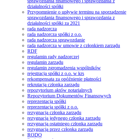
sprawozdania finansowego i sprawozdania z
działalności spółki
Przypomnienie o upływie terminu na sporządzenie
sprawozdania finansowego i sprawozdania z
działalności spółki za 2021
rada nadzorcza
rada nadzorcza spółki z o.o.
rada nadzorcza sprawozdanie
rada nadzorcza w umowie z członkiem zarządu
RDF
regulamin rady nadzorczej
regulamin zarządu
regulamin zgromadzenia wspólników
rejestracja spółki z o.o. w krs
rekompensata za opóźnienie płatności
rekrutacja członka zarządu
repozytorium aktów notarialnych
Repozytorium Dokumentów Finansowych
reprezentacja spółki
reprezentacja spółki z o.o.
rezygnacja członka zarządu
rezygnacja jedynego członka zarządu
rezygnacja ostatniego członka zarządu
rezygnacja przez członka zarządu
RODO