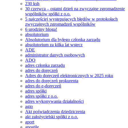
230 ksh
30 czerwca – ostatni dzień na zwyczajne zgromadzenie
wspólników spółki z o.o.
5 najczęściej występujących błędów w protokołach
zwyczajnych zgromadzeń wspólników
6 urodziny bloga!
absolutorium
Absolutorium dla byłego członka zarządu
absolutorium za kilka lat wstecz
ADE
administrator danych osobowych
ADO
adres członka zarządu
adres do doręczeń
Adres do doręczeń elektronicznych w 2025 roku
adres do doręczeń prokurenta
adres do e-doręczeń
adres spółki
adres spółki z o.o.
adres wykonywania działalności
agio
Akt poświadczenia dziedziczenia
akt założycielski spółki z o.o.
aport
apostile