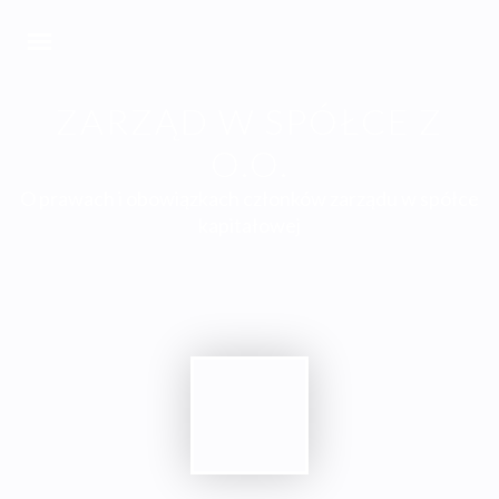
ZARZĄD W SPÓŁCE Z
O.O.
O prawach i obowiązkach członków zarządu w spółce
kapitałowej