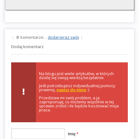
komentarze…
dodaj teraz swój
{
0
}
Dodaj komentarz
Na blogu jest wiele artykułów, w których
dzielę się swoją wiedzą bezpłatnie.
Jeśli potrzebujesz indywidualnej pomocy
prawnej,
napisz do mnie
:)
Przedstaw mi swój problem, a ja
zaproponuję, co możemy wspólnie w tej
sprawie zrobić i ile będzie kosztować moja
praca.
Imię
*