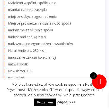
Małoletni wspólnik spółki z o.o.
mandat członka zarządu
miejsce odbycia zgromadzenia
Miejsce prowadzenia działalności spółki
nadmierne zadłużenie spółki
nadzór nad spółką z o.o.
nadzwyczajne zgromadzenie wspólników
Naruszenie art. 230 k.s.h.
naruszenie zakazu konkurencji
nazwa spółki
Newsletter KRS
0
nie zarząd
Mój blog korzysta z plików cookies zgodnie z Polityką
niemal jedyny wspólnik
Prywatności. Możesz określić warunki przechowywania lub
Niemal jedyny wspólnik spółki z o.o.
dostępu do plików cookies w Twojej przeglądarce.
Nieruchomość rolna a sprzedaż udziałów
Więcej >>>
napisz do mnie
Rozumiem
zadzwoń
nieważność uchwały